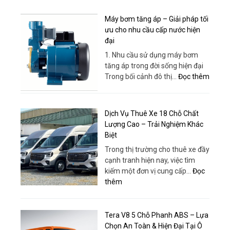
Team
Mới,
Buildin
Máy bơm tăng áp – Giải pháp tối
Giá
Quy
ưu cho nhu cầu cấp nước hiện
Rẻ,
Nhơn
đại
Phục
–
Vụ
1. Nhu cầu sử dụng máy bơm
Bao
Tận
tăng áp trong đời sống hiện đại
Gồm
Tâm
:
Trong bối cảnh đô thị…
Đọc thêm
Xe,
|
Máy
Dịch
Thuê
bơm
Vụ
Xe
tăng
Và
Dịch Vụ Thuê Xe 18 Chỗ Chất
Huy
áp
Tổ
Lượng Cao – Trải Nghiệm Khác
Đạt
–
Chức
Biệt
Giải
Chuyê
Trong thị trường cho thuê xe đầy
pháp
Nghiệp
cạnh tranh hiện nay, việc tìm
tối
kiếm một đơn vị cung cấp…
Đọc
ưu
:
thêm
cho
Dịch
nhu
Vụ
cầu
Thuê
Tera V8 5 Chỗ Phanh ABS – Lựa
cấp
Xe
Chọn An Toàn & Hiện Đại Tại Ô
nước