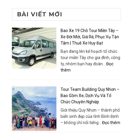
BÀI VIẾT MỚI
Bao Xe 19 Chỗ Tour Miền Tây –
Xe Đời Mới, Giá Rẻ, Phục Vụ Tận
Tâm | Thuê Xe Huy Đạt
Bạn đang lên kế hoạch tổ chức
tour miền Tây cho gia đình, công
ty, nhóm bạn hay đoàn…
Đọc
:
thêm
Bao
Xe
19
Tour Team Building Quy Nhơn –
Chỗ
Bao Gồm Xe, Dịch Vụ Và Tổ
Tour
Chức Chuyên Nghiệp
Miền
Giới thiệu Quy Nhơn – thành phố
Tây
biển xinh đẹp của tỉnh Bình Định
–
:
– không chỉ nổi tiếng…
Đọc thêm
Xe
Tour
Đời