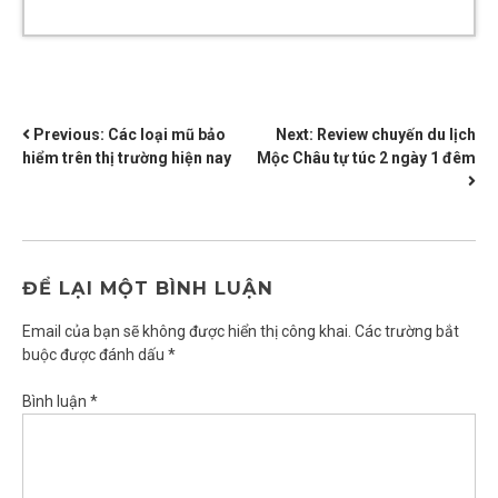
ĐIỀU
Previous:
Các loại mũ bảo
Next:
Review chuyến du lịch
hiểm trên thị trường hiện nay
Mộc Châu tự túc 2 ngày 1 đêm
HƯỚNG
BÀI
VIẾT
ĐỂ LẠI MỘT BÌNH LUẬN
Email của bạn sẽ không được hiển thị công khai.
Các trường bắt
buộc được đánh dấu
*
Bình luận
*