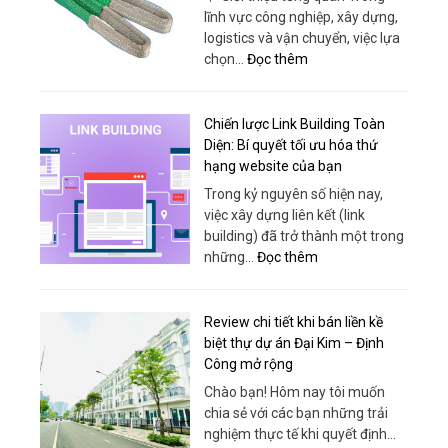
Travel
Thái
lĩnh vực công nghiệp, xây dựng,
for
Phong
logistics và vận chuyển, việc lựa
Every
:
chọn…
Đọc thêm
Itinerary
Cáp
Vải
Chuyên
Chiến lược Link Building Toàn
Dụng
Diện: Bí quyết tối ưu hóa thứ
–
hạng website của bạn
Giải
Trong kỷ nguyên số hiện nay,
Pháp
việc xây dựng liên kết (link
Nâng
building) đã trở thành một trong
Hạ
:
những…
Đọc thêm
An
Chiến
Toàn,
lược
Hiệu
Link
Review chi tiết khi bán liền kề
Quả
Building
biệt thự dự án Đại Kim – Định
Từ
Toàn
Công mở rộng
Sanboo
Diện:
Chào bạn! Hôm nay tôi muốn
Việt
Bí
chia sẻ với các bạn những trải
Nam
quyết
nghiệm thực tế khi quyết định…
tối