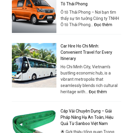
18
Tô Thái Phong
hiện
Chỗ
đại
Ô tô Thái Phong – Nơi bạn tìm
Chất
thấy sự tin tưởng Công ty TNHH
Lượng
:
Ô tô Thái Phong…
Đọc thêm
Cao
Tera
–
V8
Trải
5
Car Hire Ho Chi Minh:
Nghiệm
Chỗ
Convenient Travel for Every
Khác
Phanh
Itinerary
Biệt
ABS
Ho Chi Minh City, Vietnam’s
–
bustling economic hub, is a
Lựa
vibrant metropolis that
Chọn
seamlessly blends rich cultural
An
:
heritage with…
Đọc thêm
Toàn
Car
&
Hire
Hiện
Ho
Cáp Vải Chuyên Dụng – Giải
Đại
Chi
Pháp Nâng Hạ An Toàn, Hiệu
Tại
Minh:
Quả Từ Sanboo Việt Nam
Ô
Convenient
Tô
🌟 Giới thiệu tổng quan Trong