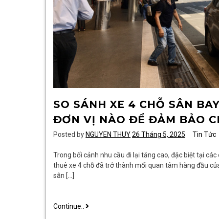
SO SÁNH XE 4 CHỖ SÂN BA
ĐƠN VỊ NÀO ĐỂ ĐẢM BẢO C
Posted by
NGUYEN THUY
26 Tháng 5, 2025
Tin Tức
Trong bối cảnh nhu cầu đi lại tăng cao, đặc biệt tại cá
thuê xe 4 chỗ đã trở thành mối quan tâm hàng đầu của 
sân […]
So
Continue..
sánh