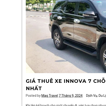
Ngày
Tại
Sông
Hồng
Resort
GIÁ THUÊ XE INNOVA 7 CH
NHẤT
Posted by
Mag Travel
7 Tháng 9, 2024
Dịch Vụ
,
Du L
Khi lên kế hoạch cho một chuyến đi, việc lựa chọn phươ