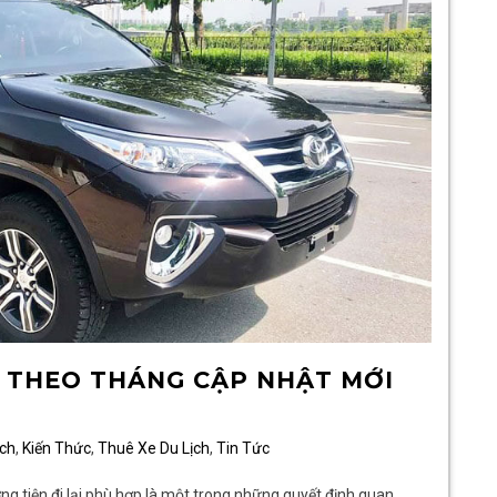
Ỗ THEO THÁNG CẬP NHẬT MỚI
ịch
,
Kiến Thức
,
Thuê Xe Du Lịch
,
Tin Tức
ng tiện đi lại phù hợp là một trong những quyết định quan