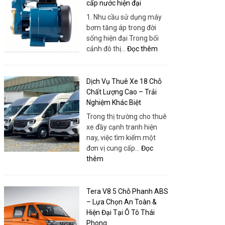
Nhơn
cấp nước hiện đại
Tâm
–
1. Nhu cầu sử dụng máy
|
Bao
bơm tăng áp trong đời
Thuê
Gồm
sống hiện đại Trong bối
Xe
Xe,
:
cảnh đô thị…
Đọc thêm
Huy
Dịch
Máy
Đạt
Vụ
bơm
Và
tăng
Dịch Vụ Thuê Xe 18 Chỗ
Tổ
áp
Chất Lượng Cao – Trải
Chức
–
Nghiệm Khác Biệt
Chuyên
Giải
Trong thị trường cho thuê
Nghiệp
pháp
xe đầy cạnh tranh hiện
tối
nay, việc tìm kiếm một
ưu
đơn vị cung cấp…
Đọc
cho
:
thêm
nhu
Dịch
cầu
Vụ
cấp
Thuê
Tera V8 5 Chỗ Phanh ABS
nước
Xe
– Lựa Chọn An Toàn &
hiện
18
Hiện Đại Tại Ô Tô Thái
đại
Chỗ
Phong