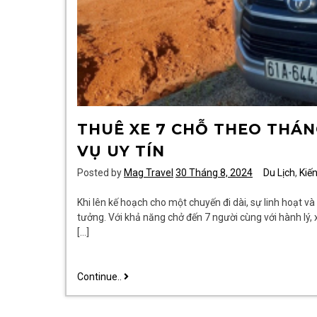
THUÊ XE 7 CHỖ THEO THÁNG
VỤ UY TÍN
Posted by
Mag Travel
30 Tháng 8, 2024
Du Lịch
,
Kiế
Khi lên kế hoạch cho một chuyến đi dài, sự linh hoạt và
tưởng. Với khả năng chở đến 7 người cùng với hành lý, 
[…]
Thuê
Continue..
xe
7