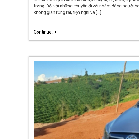
trọng. Đối với những chuyến đi với nhóm đông người ho
không gian rộng rãi, tiện nghi và […]
Giá
Continue..
Thuê
Xe
Innova
7
Chỗ
Theo
Tháng
cập
nhật
mới
nhất