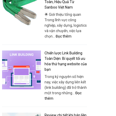
Minh:
Toàn, Hiệu Quả Từ
Thái
Convenient
Sanboo Việt Nam
Phong
Travel
🌟 Giới thiệu tổng quan
for
Trong lĩnh vực công
Every
nghiệp, xây dựng, logistics
Itinerary
và vận chuyển, việc lựa
:
chọn…
Đọc thêm
Cáp
Vải
Chuyên
Chiến lược Link Building
Dụng
Toàn Diện: Bí quyết tối ưu
–
hóa thứ hạng website của
Giải
bạn
Pháp
Trong kỷ nguyên số hiện
Nâng
nay, việc xây dựng liên kết
Hạ
(link building) đã trở thành
An
một trong những…
Đọc
Toàn,
:
thêm
Hiệu
Chiến
Quả
lược
Từ
Link
Review chi tiết khi bán liền