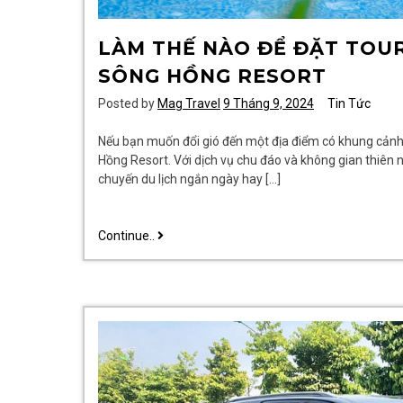
LÀM THẾ NÀO ĐỂ ĐẶT TOU
SÔNG HỒNG RESORT
Posted by
Mag Travel
9 Tháng 9, 2024
Tin Tức
Nếu bạn muốn đổi gió đến một địa điểm có khung cảnh
Hồng Resort. Với dịch vụ chu đáo và không gian thiên n
chuyến du lịch ngắn ngày hay […]
Làm
Continue..
Thế
Nào
Để
Đặt
Tour
Nghỉ
Dưỡng
Trong