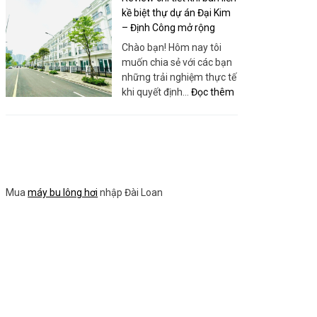
Sanboo
Building
kề biệt thự dự án Đại Kim
Việt
Toàn
– Định Công mở rộng
Nam
Diện:
Chào bạn! Hôm nay tôi
Bí
muốn chia sẻ với các bạn
quyết
những trải nghiệm thực tế
tối
:
khi quyết định…
Đọc thêm
ưu
Review
hóa
chi
thứ
tiết
hạng
khi
website
bán
của
liền
bạn
Mua
máy bu lông hơi
nhập Đài Loan
kề
biệt
thự
dự
án
Đại
Kim
–
Định