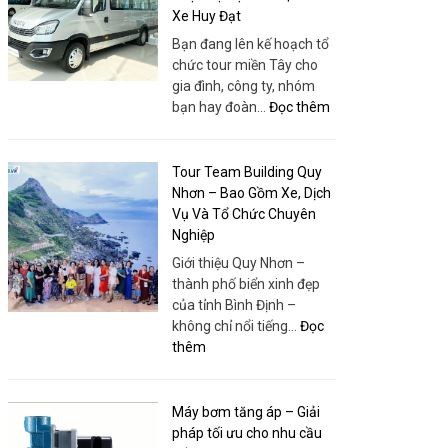
Xe Huy Đạt
Bạn đang lên kế hoạch tổ
chức tour miền Tây cho
gia đình, công ty, nhóm
:
bạn hay đoàn…
Đọc thêm
Bao
Xe
19
Tour Team Building Quy
Chỗ
Nhơn – Bao Gồm Xe, Dịch
Tour
Vụ Và Tổ Chức Chuyên
Miền
Nghiệp
Tây
Giới thiệu Quy Nhơn –
–
thành phố biển xinh đẹp
Xe
của tỉnh Bình Định –
Đời
không chỉ nổi tiếng…
Đọc
Mới,
:
thêm
Giá
Tour
Rẻ,
Team
Phục
Building
Máy bơm tăng áp – Giải
Vụ
Quy
pháp tối ưu cho nhu cầu
Tận