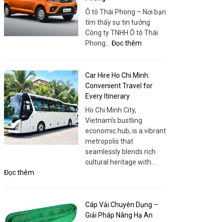
Chất
Ô tô Thái Phong – Nơi bạn
Lượng
tìm thấy sự tin tưởng
Cao
Công ty TNHH Ô tô Thái
–
:
Phong…
Đọc thêm
Trải
Tera
Nghiệm
V8
Khác
5
Car Hire Ho Chi Minh:
Biệt
Chỗ
Convenient Travel for
Phanh
Every Itinerary
ABS
Ho Chi Minh City,
–
Vietnam’s bustling
Lựa
economic hub, is a vibrant
Chọn
metropolis that
An
seamlessly blends rich
Toàn
cultural heritage with…
&
:
Đọc thêm
Hiện
Car
Đại
Hire
Tại
Ho
Cáp Vải Chuyên Dụng –
Ô
Chi
Giải Pháp Nâng Hạ An
Tô