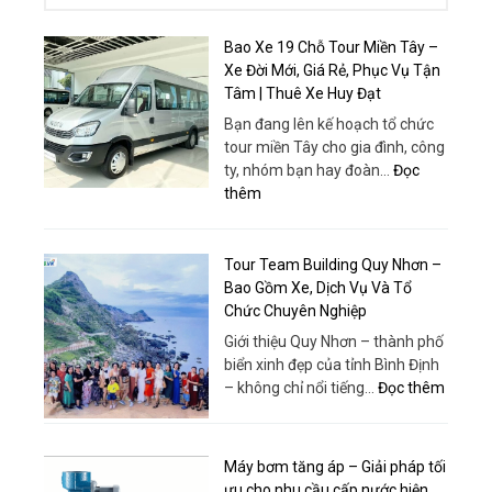
Bao Xe 19 Chỗ Tour Miền Tây –
Xe Đời Mới, Giá Rẻ, Phục Vụ Tận
Tâm | Thuê Xe Huy Đạt
Bạn đang lên kế hoạch tổ chức
tour miền Tây cho gia đình, công
ty, nhóm bạn hay đoàn…
Đọc
:
thêm
Bao
Xe
19
Tour Team Building Quy Nhơn –
Chỗ
Bao Gồm Xe, Dịch Vụ Và Tổ
Tour
Chức Chuyên Nghiệp
Miền
Giới thiệu Quy Nhơn – thành phố
Tây
biển xinh đẹp của tỉnh Bình Định
–
:
– không chỉ nổi tiếng…
Đọc thêm
Xe
Tour
Đời
Team
Mới,
Buildin
Máy bơm tăng áp – Giải pháp tối
Giá
Quy
ưu cho nhu cầu cấp nước hiện