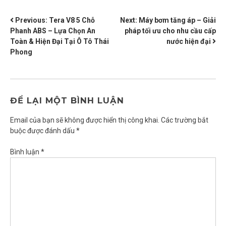
ĐIỀU
Previous:
Tera V8 5 Chỗ
Next:
Máy bơm tăng áp – Giải
Phanh ABS – Lựa Chọn An
pháp tối ưu cho nhu cầu cấp
HƯỚNG
Toàn & Hiện Đại Tại Ô Tô Thái
nước hiện đại
BÀI
Phong
VIẾT
ĐỂ LẠI MỘT BÌNH LUẬN
Email của bạn sẽ không được hiển thị công khai.
Các trường bắt
buộc được đánh dấu
*
Bình luận
*