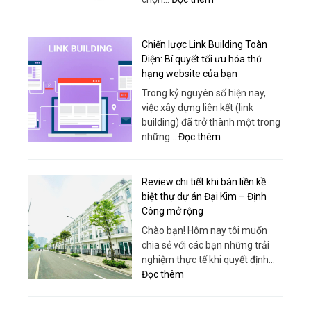
Itinerary
Cáp
Vải
Chuyên
Chiến lược Link Building Toàn
Dụng
Diện: Bí quyết tối ưu hóa thứ
–
hạng website của bạn
Giải
Trong kỷ nguyên số hiện nay,
Pháp
việc xây dựng liên kết (link
Nâng
building) đã trở thành một trong
Hạ
:
những…
Đọc thêm
An
Chiến
Toàn,
lược
Hiệu
Link
Review chi tiết khi bán liền kề
Quả
Building
biệt thự dự án Đại Kim – Định
Từ
Toàn
Công mở rộng
Sanboo
Diện:
Chào bạn! Hôm nay tôi muốn
Việt
Bí
chia sẻ với các bạn những trải
Nam
quyết
nghiệm thực tế khi quyết định…
tối
:
Đọc thêm
ưu
Review
hóa
chi