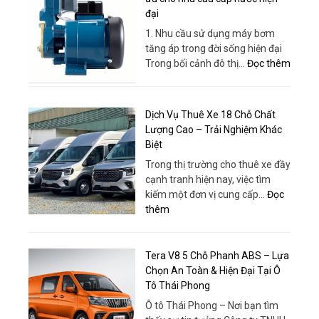
Rẻ,
Nhơn
đại
Phục
–
Vụ
1. Nhu cầu sử dụng máy bơm
Bao
Tận
tăng áp trong đời sống hiện đại
Gồm
Tâm
:
Trong bối cảnh đô thị…
Đọc thêm
Xe,
|
Máy
Dịch
Thuê
bơm
Vụ
Xe
tăng
Và
Dịch Vụ Thuê Xe 18 Chỗ Chất
Huy
áp
Tổ
Lượng Cao – Trải Nghiệm Khác
Đạt
–
Chức
Biệt
Giải
Chuyê
Trong thị trường cho thuê xe đầy
pháp
Nghiệp
cạnh tranh hiện nay, việc tìm
tối
kiếm một đơn vị cung cấp…
Đọc
ưu
:
thêm
cho
Dịch
nhu
Vụ
cầu
Thuê
Tera V8 5 Chỗ Phanh ABS – Lựa
cấp
Xe
Chọn An Toàn & Hiện Đại Tại Ô
nước
18
Tô Thái Phong
hiện
Chỗ
đại
Ô tô Thái Phong – Nơi bạn tìm
Chất