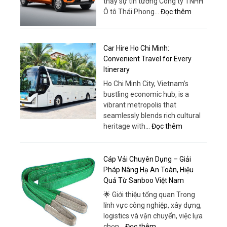
thấy sự tin tưởng Công ty TNHH
Lượng
:
Ô tô Thái Phong…
Đọc thêm
Cao
Tera
–
V8
Trải
5
Car Hire Ho Chi Minh:
Nghiệm
Chỗ
Convenient Travel for Every
Khác
Phanh
Itinerary
Biệt
ABS
Ho Chi Minh City, Vietnam’s
–
bustling economic hub, is a
Lựa
vibrant metropolis that
Chọn
seamlessly blends rich cultural
An
:
heritage with…
Đọc thêm
Toàn
Car
&
Hire
Hiện
Ho
Cáp Vải Chuyên Dụng – Giải
Đại
Chi
Pháp Nâng Hạ An Toàn, Hiệu
Tại
Minh:
Quả Từ Sanboo Việt Nam
Ô
Convenient
Tô
🌟 Giới thiệu tổng quan Trong
Travel
Thái
lĩnh vực công nghiệp, xây dựng,
for
Phong
logistics và vận chuyển, việc lựa
Every
:
chọn…
Đọc thêm