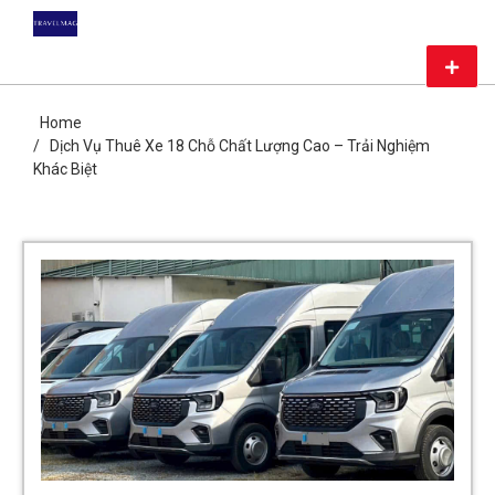
Skip
DU LỊCH GIÁ RẺ – MAG
to
content
Primar
TRAVEL
Menu
CHIA SẺ KIẾN THỨC DU LỊCH HÀNG ĐẦU CHỈ CÓ TẠI MAG
TRAVEL
Home
Dịch Vụ Thuê Xe 18 Chỗ Chất Lượng Cao – Trải Nghiệm
Khác Biệt