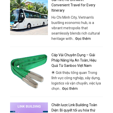
Nghiệm
Chỗ
Convenient Travel for Every
Khác
Phanh
Itinerary
Biệt
ABS
Ho Chi Minh City, Vietnam’s
–
bustling economic hub, is a
Lựa
vibrant metropolis that
Chọn
seamlessly blends rich cultural
An
:
heritage with…
Đọc thêm
Toàn
Car
&
Hire
Hiện
Ho
Cáp Vải Chuyên Dụng – Giải
Đại
Chi
Pháp Nâng Hạ An Toàn, Hiệu
Tại
Minh:
Quả Từ Sanboo Việt Nam
Ô
Convenient
Tô
🌟 Giới thiệu tổng quan Trong
Travel
Thái
lĩnh vực công nghiệp, xây dựng,
for
Phong
logistics và vận chuyển, việc lựa
Every
:
chọn…
Đọc thêm
Itinerary
Cáp
Vải
Chuyên
Chiến lược Link Building Toàn
Dụng
Diện: Bí quyết tối ưu hóa thứ