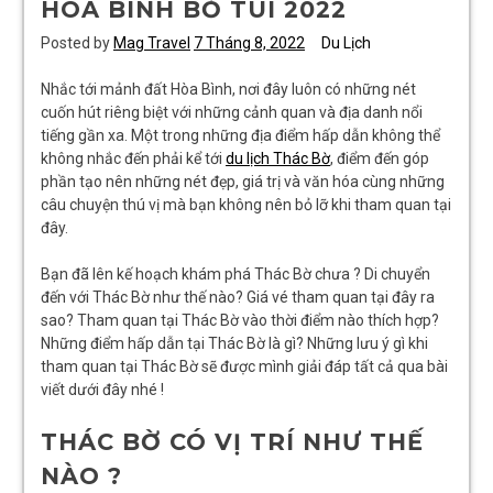
HÒA BÌNH BỎ TÚI 2022
Posted by
Mag Travel
7 Tháng 8, 2022
Du Lịch
Nhắc tới mảnh đất Hòa Bình, nơi đây luôn có những nét
cuốn hút riêng biệt với những cảnh quan và địa danh nổi
tiếng gần xa. Một trong những địa điểm hấp dẫn không thể
không nhắc đến phải kể tới
du lịch Thác Bờ
, điểm đến góp
phần tạo nên những nét đẹp, giá trị và văn hóa cùng những
câu chuyện thú vị mà bạn không nên bỏ lỡ khi tham quan tại
đây.
Bạn đã lên kế hoạch khám phá Thác Bờ chưa ? Di chuyển
đến với Thác Bờ như thế nào? Giá vé tham quan tại đây ra
sao? Tham quan tại Thác Bờ vào thời điểm nào thích hợp?
Những điểm hấp dẫn tại Thác Bờ là gì? Những lưu ý gì khi
tham quan tại Thác Bờ sẽ được mình giải đáp tất cả qua bài
viết dưới đây nhé !
THÁC BỜ CÓ VỊ TRÍ NHƯ THẾ
NÀO ?