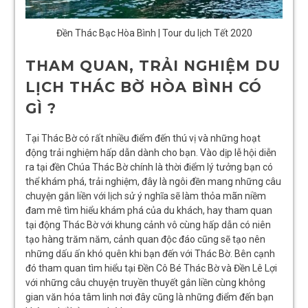
Đền Thác Bạc Hòa Bình | Tour du lịch Tết 2020
THAM QUAN, TRẢI NGHIỆM DU
LỊCH THÁC BỜ HÒA BÌNH CÓ
GÌ ?
Tại Thác Bờ có rất nhiều điểm đến thú vị và những hoạt
động trải nghiệm hấp dẫn dành cho bạn. Vào dịp lễ hội diễn
ra tại đền Chúa Thác Bờ chính là thời điểm lý tưởng bạn có
thể khám phá, trải nghiệm, đây là ngôi đền mang những câu
chuyện gắn liền với lịch sử ý nghĩa sẽ làm thỏa mãn niềm
đam mê tìm hiểu khám phá của du khách, hay tham quan
tại động Thác Bờ với khung cảnh vô cùng hấp dẫn có niên
tạo hàng trăm năm, cảnh quan độc đáo cũng sẽ tạo nên
những dấu ấn khó quên khi bạn đến với Thác Bờ. Bên cạnh
đó tham quan tìm hiểu tại Đền Cô Bé Thác Bờ và Đền Lê Lợi
với những câu chuyện truyền thuyết gắn liền cùng không
gian văn hóa tâm linh nơi đây cũng là những điểm đến bạn