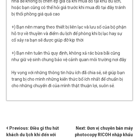
nhà để không bị chèn ép giá cả khi mua đồ tại khu du lịch,
hoặc bạn cũng có thể hỏi giá trước khi mua đồ tại đây tránh
bị thổi phồng giá quá cao
+) Bạn nên mang theo thiết bị liên lạc và lưu số của bộ phận
hỗ trợ về thuyền và điểm du lịch để phòng khi bị lạc hay sự
cố xảy ra bạn sẽ được giúp đỡ kịp thời
+) Bạn nên tuân thủ quy định, không xả rác bừa bãi cũng
như giữ vệ sinh chung bảo vệ cảnh quan môi trường nơi đây
Hy vọng với những thông tin hữu ích đã chia sẻ, sẽ giúp bạn
trang bị cho mình những kiến thức bổ ích nhất để chuẩn bị
cho những chuyến đi của mình thật thuận lợi, suôn sẻ.
ĐIỀU
Previous:
Điều gì thu hút
Next:
Đơn vị chuyên bán máy
khách du lịch khi đến với
photocopy RICOH nhập khẩu