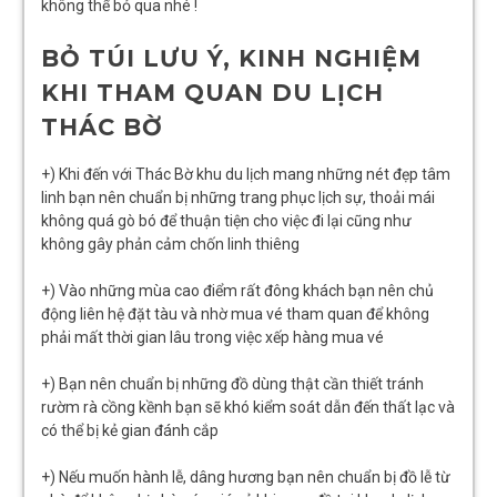
không thể bỏ qua nhé !
BỎ TÚI LƯU Ý, KINH NGHIỆM
KHI THAM QUAN DU LỊCH
THÁC BỜ
+) Khi đến với Thác Bờ khu du lịch mang những nét đẹp tâm
linh bạn nên chuẩn bị những trang phục lịch sự, thoải mái
không quá gò bó để thuận tiện cho việc đi lại cũng như
không gây phản cảm chốn linh thiêng
+) Vào những mùa cao điểm rất đông khách bạn nên chủ
động liên hệ đặt tàu và nhờ mua vé tham quan để không
phải mất thời gian lâu trong việc xếp hàng mua vé
+) Bạn nên chuẩn bị những đồ dùng thật cần thiết tránh
rườm rà cồng kềnh bạn sẽ khó kiểm soát dẫn đến thất lạc và
có thể bị kẻ gian đánh cắp
+) Nếu muốn hành lễ, dâng hương bạn nên chuẩn bị đồ lễ từ