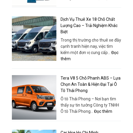
|
Máy
Dịch
Thuê
bơm
Vụ
Xe
tăng
Và
Dịch Vụ Thuê Xe 18 Chỗ Chất
Huy
áp
Tổ
Lượng Cao – Trải Nghiệm Khác
Đạt
–
Chức
Biệt
Giải
Chuyê
Trong thị trường cho thuê xe đầy
pháp
Nghiệp
cạnh tranh hiện nay, việc tìm
tối
kiếm một đơn vị cung cấp…
Đọc
ưu
:
thêm
cho
Dịch
nhu
Vụ
cầu
Thuê
Tera V8 5 Chỗ Phanh ABS – Lựa
cấp
Xe
Chọn An Toàn & Hiện Đại Tại Ô
nước
18
Tô Thái Phong
hiện
Chỗ
đại
Ô tô Thái Phong – Nơi bạn tìm
Chất
thấy sự tin tưởng Công ty TNHH
Lượng
:
Ô tô Thái Phong…
Đọc thêm
Cao
Tera
–
V8
Trải
5
Car Hire Ho Chi Minh: