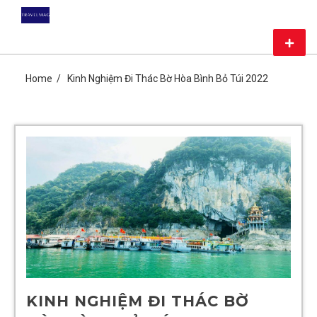
Skip
DU LỊCH GIÁ RẺ – MAG
to
content
Primar
TRAVEL
Menu
CHIA SẺ KIẾN THỨC DU LỊCH HÀNG ĐẦU CHỈ CÓ TẠI MAG
TRAVEL
Home
Kinh Nghiệm Đi Thác Bờ Hòa Bình Bỏ Túi 2022
KINH NGHIỆM ĐI THÁC BỜ