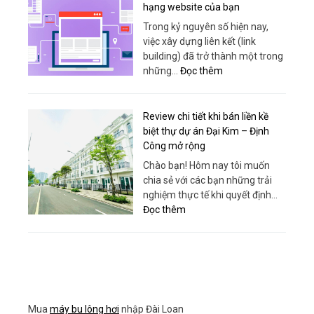
–
hạng website của bạn
Giải
Trong kỷ nguyên số hiện nay,
Pháp
việc xây dựng liên kết (link
Nâng
building) đã trở thành một trong
Hạ
:
những…
Đọc thêm
An
Chiến
Toàn,
lược
Hiệu
Link
Review chi tiết khi bán liền kề
Quả
Building
biệt thự dự án Đại Kim – Định
Từ
Toàn
Công mở rộng
Sanboo
Diện:
Chào bạn! Hôm nay tôi muốn
Việt
Bí
chia sẻ với các bạn những trải
Nam
quyết
nghiệm thực tế khi quyết định…
tối
:
Đọc thêm
ưu
Review
hóa
chi
thứ
tiết
hạng
khi
website
bán
của
liền
bạn
Mua
máy bu lông hơi
nhập Đài Loan
kề