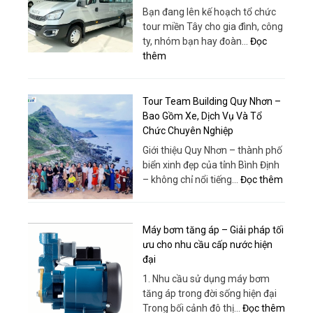
Bạn đang lên kế hoạch tổ chức
tour miền Tây cho gia đình, công
ty, nhóm bạn hay đoàn…
Đọc
:
thêm
Bao
Xe
19
Tour Team Building Quy Nhơn –
Chỗ
Bao Gồm Xe, Dịch Vụ Và Tổ
Tour
Chức Chuyên Nghiệp
Miền
Giới thiệu Quy Nhơn – thành phố
Tây
biển xinh đẹp của tỉnh Bình Định
–
:
– không chỉ nổi tiếng…
Đọc thêm
Xe
Tour
Đời
Team
Mới,
Buildin
Máy bơm tăng áp – Giải pháp tối
Giá
Quy
ưu cho nhu cầu cấp nước hiện
Rẻ,
Nhơn
đại
Phục
–
Vụ
1. Nhu cầu sử dụng máy bơm
Bao
Tận
tăng áp trong đời sống hiện đại
Gồm
Tâm
:
Trong bối cảnh đô thị…
Đọc thêm
Xe,