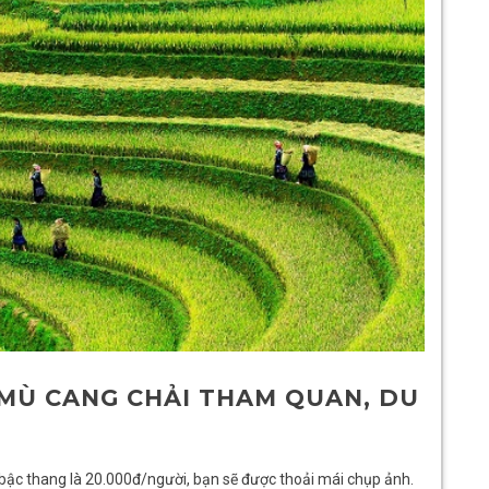
 MÙ CANG CHẢI THAM QUAN, DU
bậc thang là 20.000đ/người, bạn sẽ được thoải mái chụp ảnh.