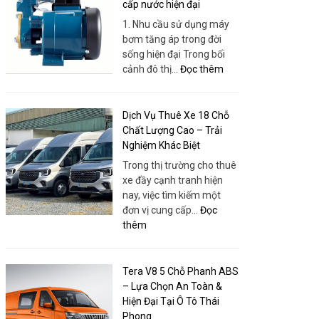
Nhơn
cấp nước hiện đại
Tâm
–
1. Nhu cầu sử dụng máy
|
Bao
bơm tăng áp trong đời
Thuê
Gồm
sống hiện đại Trong bối
Xe
Xe,
:
cảnh đô thị…
Đọc thêm
Huy
Dịch
Máy
Đạt
Vụ
bơm
Và
tăng
Dịch Vụ Thuê Xe 18 Chỗ
Tổ
áp
Chất Lượng Cao – Trải
Chức
–
Nghiệm Khác Biệt
Chuyên
Giải
Trong thị trường cho thuê
Nghiệp
pháp
xe đầy cạnh tranh hiện
tối
nay, việc tìm kiếm một
ưu
đơn vị cung cấp…
Đọc
cho
:
thêm
nhu
Dịch
cầu
Vụ
cấp
Thuê
Tera V8 5 Chỗ Phanh ABS
nước
Xe
– Lựa Chọn An Toàn &
hiện
18
Hiện Đại Tại Ô Tô Thái
đại
Chỗ
Phong