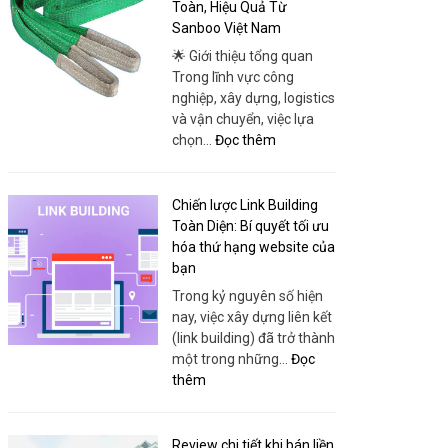
Minh:
Toàn, Hiệu Quả Từ
Thái
Convenient
Sanboo Việt Nam
Phong
Travel
🌟 Giới thiệu tổng quan
for
Trong lĩnh vực công
Every
nghiệp, xây dựng, logistics
Itinerary
và vận chuyển, việc lựa
:
chọn…
Đọc thêm
Cáp
Vải
Chuyên
Chiến lược Link Building
Dụng
Toàn Diện: Bí quyết tối ưu
–
hóa thứ hạng website của
Giải
bạn
Pháp
Trong kỷ nguyên số hiện
Nâng
nay, việc xây dựng liên kết
Hạ
(link building) đã trở thành
An
một trong những…
Đọc
Toàn,
:
thêm
Hiệu
Chiến
Quả
lược
Từ
Link
Review chi tiết khi bán liền