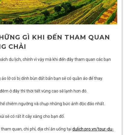
NHỮNG GÌ KHI ĐẾN THAM QUAN
G CHẢI
ách du lịch, chính vì vậy mà khi đến đây tham quan các bạn
o lỡ có bị dính bùn đất bẩn bạn sẽ có quần áo để thay.
êm ở đây thì thời tiết vùng cao sẽ lạnh hơn đó.
 thể chiêm ngưỡng và chụp những bức ảnh độc đáo nhất.
núi sẽ có rất ít cây xăng cho bạn đổ.
 tham quan, chi phí, địa chỉ ăn uống tại
dulich.pro.vn/tour-du-