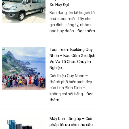
Xe Huy Đạt
Bạn đang lên kế hoạch tổ
chức tour miền Tây cho
gia đình, công ty, nhóm
:
bạn hay đoàn…
Đọc thêm
Bao
Xe
19
Tour Team Building Quy
Chỗ
Nhơn – Bao Gồm Xe, Dịch
Tour
Vụ Và Tổ Chức Chuyên
Miền
Nghiệp
Tây
Giới thiệu Quy Nhơn –
–
thành phố biển xinh đẹp
Xe
của tỉnh Bình Định –
Đời
không chỉ nổi tiếng…
Đọc
Mới,
:
thêm
Giá
Tour
Rẻ,
Team
Phục
Building
Máy bơm tăng áp – Giải
Vụ
Quy
pháp tối ưu cho nhu cầu
Tận