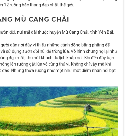
h 12 ruộng bậc thang đẹp nhất thế giới.
ANG MÙ CANG CHẢI
n đồi, núi trải dài thuộc huyện Mù Cang Chải, tỉnh Yên Bái.
 người dân nơi đây vì thiếu những cánh đồng bằng phẳng để
 và sử dụng sườn đồi núi để trồng lúa. Vô hình chung họ lại như
ng đẹp mắt, thu hút khách du lịch khắp nơi. Khi đến đây bạn
ông lên ruộng gặt lúa vô cùng thú vị. Không chỉ vậy mà khi
ộc đáo. Những thửa ruộng như một như một điểm nhấn nổi bật