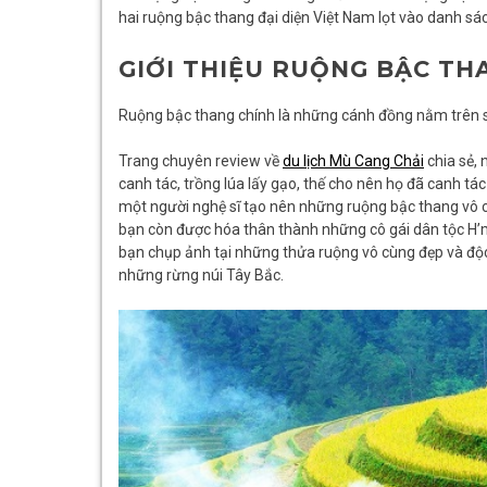
hai ruộng bậc thang đại diện Việt Nam lọt vào danh sác
GIỚI THIỆU RUỘNG BẬC TH
Ruộng bậc thang chính là những cánh đồng nằm trên sườ
Trang chuyên review về
du lịch Mù Cang Chải
chia sẻ,
canh tác, trồng lúa lấy gạo, thế cho nên họ đã canh tác
một người nghệ sĩ tạo nên những ruộng bậc thang vô cù
bạn còn được hóa thân thành những cô gái dân tộc H’m
bạn chụp ảnh tại những thửa ruộng vô cùng đẹp và đ
những rừng núi Tây Bắc.