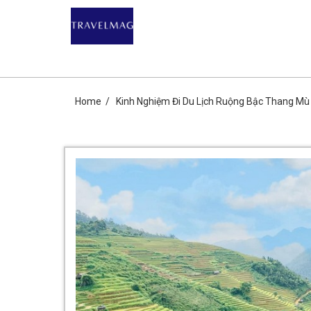
Skip
DU LỊCH GIÁ R
to
content
CHIA SẺ KIẾN THỨC DU LỊCH HÀNG ĐẦU CHỈ CÓ TẠ
Home
Kinh Nghiệm Đi Du Lịch Ruộng Bậc Thang Mù 