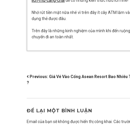
lich-mu-cang-chai
để có những kiến thức hữu ích nhé!
Nhớ rút tiền mặt nữa nhé vì trên đây ít cây ATM lắm v
dụng thẻ được đâu.
Trên đây là những kinh nghiệm của mình khi đến ruộn
chuyến đi an toàn nhất.
ĐIỀU
Previous:
Giá Vé Vào Cổng Asean Resort Bao Nhiêu 
?
HƯỚNG
BÀI
VIẾT
ĐỂ LẠI MỘT BÌNH LUẬN
Email của bạn sẽ không được hiển thị công khai.
Các trườ