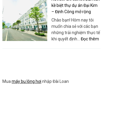
Sanboo
Building
kề biệt thự dự án Đại Kim
Việt
Toàn
– Định Công mở rộng
Nam
Diện:
Chào bạn! Hôm nay tôi
Bí
muốn chia sẻ với các bạn
quyết
những trải nghiệm thực tế
tối
:
khi quyết định…
Đọc thêm
ưu
Review
hóa
chi
thứ
tiết
hạng
khi
website
bán
của
liền
bạn
Mua
máy bu lông hơi
nhập Đài Loan
kề
biệt
thự
dự
án
Đại
Kim
–
Định