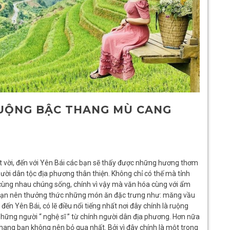
RUỘNG BẬC THANG MÙ CANG
ệt vời, đến với Yên Bái các bạn sẽ thấy được những hương thơm
ời dân tộc địa phương thân thiện. Không chỉ có thế mà tỉnh
số cùng nhau chúng sống, chính vì vậy mà văn hóa cùng với ẩm
i bạn nên thưởng thức những món ăn đặc trưng như: măng vầu
i đến Yên Bái, có lẽ điều nổi tiếng nhất nơi đây chính là ruộng
ững người “ nghệ sĩ ” từ chính người dân địa phương. Hơn nữa
hang bạn không nên bỏ qua nhất. Bởi vì đây chính là một trong