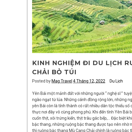
KINH NGHIỆM ĐI DU LỊCH 
CHẢI BỎ TÚI
Posted by
Mag Travel
4 Tháng 12, 2022
Du Lịch
Yên Bái một mảnh đất với những người “ nghệ sĩ ” tuy
ngào ngạt từ lúa. Những cánh đồng rộng lớn, những ngư
yên Bái còn là tỉnh thành có rất nhiều dân tộc thiểu 
thực nơi đây vô cùng phong phú. Khi đến tỉnh Yên Bá
cuốn thịt, xôi trứng kiến, thịt trâu gác bếp,… Đặc biệt kh
bậc thang, những ruộng bậc thang được tạo nên nhờ nh
thì ruộng bậc thang Mù Cang Chải chính là ruộng bậc t