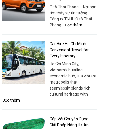
Chất
Ô tô Thái Phong – Nơi bạn
Lượng
tìm thấy sự tin tưởng
Cao
Công ty TNHH Ô tô Thái
–
:
Phong…
Đọc thêm
Trải
Tera
Nghiệm
V8
Khác
5
Car Hire Ho Chi Minh:
Biệt
Chỗ
Convenient Travel for
Phanh
Every Itinerary
ABS
Ho Chi Minh City,
–
Vietnam’s bustling
Lựa
economic hub, is a vibrant
Chọn
metropolis that
An
seamlessly blends rich
Toàn
cultural heritage with…
&
:
Đọc thêm
Hiện
Car
Đại
Hire
Tại
Ho
Cáp Vải Chuyên Dụng –
Ô
Chi
Giải Pháp Nâng Hạ An
Tô