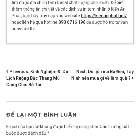
tìm được địa chỉ in tem Decal chất lượng cho mình. Để biết
thêm thông tin chi tiết về các dịch vụ in tem nhãn ở Kiến An
Phát, bạn hãy truy cập vào website
https://kienanphat.net/
hoặc liên hệ qua hotline
090 6716 196
để được hỗ trợ tư vấn
ngay tức thì.
ĐIỀU
Previous:
Kinh Nghiệm Đi Du
Next:
Du lịch núi Bà Đen, Tây
Lịch Ruộng Bậc Thang Mù
Ninh nên mua gì về làm quà ?
HƯỚNG
Cang Chải Bỏ Túi
BÀI
VIẾT
ĐỂ LẠI MỘT BÌNH LUẬN
Email của bạn sẽ không được hiển thị công khai.
Các trường bắt
buộc được đánh dấu
*