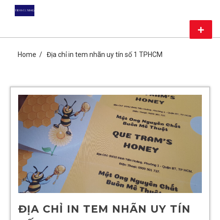
Skip
DU LỊCH GIÁ RẺ – MAG
to
content
Primar
TRAVEL
Menu
CHIA SẺ KIẾN THỨC DU LỊCH HÀNG ĐẦU CHỈ CÓ TẠI MAG
TRAVEL
Home
Địa chỉ in tem nhãn uy tín số 1 TPHCM
ĐỊA CHỈ IN TEM NHÃN UY TÍN