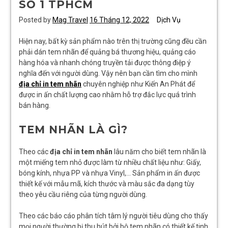
SỐ 1 TPHCM
Posted by
Mag Travel
16 Tháng 12, 2022
Dịch Vụ
Hiện nay, bất kỳ sản phẩm nào trên thị trường cũng đều cần
phải dán tem nhãn để quảng bá thương hiệu, quảng cáo
hàng hóa và nhanh chóng truyền tải được thông điệp ý
nghĩa đến với người dùng. Vậy nên bạn cần tìm cho mình
địa chỉ in tem nhãn
chuyên nghiệp như Kiến An Phát để
được in ấn chất lượng cao nhằm hỗ trợ đắc lực quá trình
bán hàng.
TEM NHÃN LÀ GÌ?
Theo các
địa chỉ in tem nhãn
lâu năm cho biết tem nhãn là
một miếng tem nhỏ được làm từ nhiều chất liệu như: Giấy,
bóng kính, nhựa PP và nhựa Vinyl,… Sản phẩm in ấn được
thiết kế với mẫu mã, kích thước và màu sắc đa dạng tùy
theo yêu cầu riêng của từng người dùng.
Theo các báo cáo phân tích tâm lý người tiêu dùng cho thấy
mọi người thường bị thu hút bởi bộ tem nhãn có thiết kế tinh