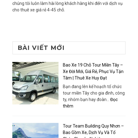
chúng tôi luôn làm hài lòng khách hàng khi đến với dịch vụ
cho thuê xe giá rẻ 4-45 chỗ.
BÀI VIẾT MỚI
Bao Xe 19 Chỗ Tour Miền Tây –
Xe Đời Mới, Giá Rẻ, Phục Vụ Tận
Tâm | Thuê Xe Huy Đạt
Bạn đang lên kế hoạch tổ chức
tour miền Tây cho gia đình, công
ty, nhóm bạn hay đoàn…
Đọc
:
thêm
Bao
Xe
19
Tour Team Building Quy Nhơn –
Chỗ
Bao Gồm Xe, Dịch Vụ Và Tổ
Tour