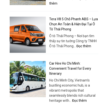
:
thêm
cho
Dịch
nhu
Vụ
cầu
Thuê
Tera V8 5 Chỗ Phanh ABS – Lựa
cấp
Xe
Chọn An Toàn & Hiện Đại Tại Ô
nước
18
Tô Thái Phong
hiện
Chỗ
đại
Ô tô Thái Phong – Nơi bạn tìm
Chất
thấy sự tin tưởng Công ty TNHH
Lượng
:
Ô tô Thái Phong…
Đọc thêm
Cao
Tera
–
V8
Trải
5
Car Hire Ho Chi Minh:
Nghiệm
Chỗ
Convenient Travel for Every
Khác
Phanh
Itinerary
Biệt
ABS
Ho Chi Minh City, Vietnam’s
–
bustling economic hub, is a
Lựa
vibrant metropolis that
Chọn
seamlessly blends rich cultural
An
:
heritage with…
Đọc thêm
Toàn
Car
&