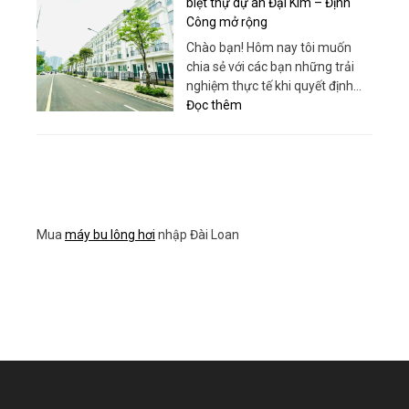
biệt thự dự án Đại Kim – Định
Từ
Toàn
Công mở rộng
Sanboo
Diện:
Chào bạn! Hôm nay tôi muốn
Việt
Bí
chia sẻ với các bạn những trải
Nam
quyết
nghiệm thực tế khi quyết định…
tối
:
Đọc thêm
ưu
Review
hóa
chi
thứ
tiết
hạng
khi
website
bán
của
liền
bạn
Mua
máy bu lông hơi
nhập Đài Loan
kề
biệt
thự
dự
án
Đại
Kim
–
Định