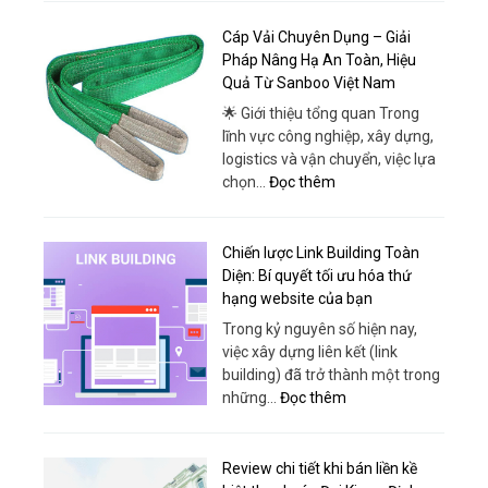
Hire
Hiện
Ho
Cáp Vải Chuyên Dụng – Giải
Đại
Chi
Pháp Nâng Hạ An Toàn, Hiệu
Tại
Minh:
Quả Từ Sanboo Việt Nam
Ô
Convenient
Tô
🌟 Giới thiệu tổng quan Trong
Travel
Thái
lĩnh vực công nghiệp, xây dựng,
for
Phong
logistics và vận chuyển, việc lựa
Every
:
chọn…
Đọc thêm
Itinerary
Cáp
Vải
Chuyên
Chiến lược Link Building Toàn
Dụng
Diện: Bí quyết tối ưu hóa thứ
–
hạng website của bạn
Giải
Trong kỷ nguyên số hiện nay,
Pháp
việc xây dựng liên kết (link
Nâng
building) đã trở thành một trong
Hạ
:
những…
Đọc thêm
An
Chiến
Toàn,
lược
Hiệu
Link
Review chi tiết khi bán liền kề
Quả
Building