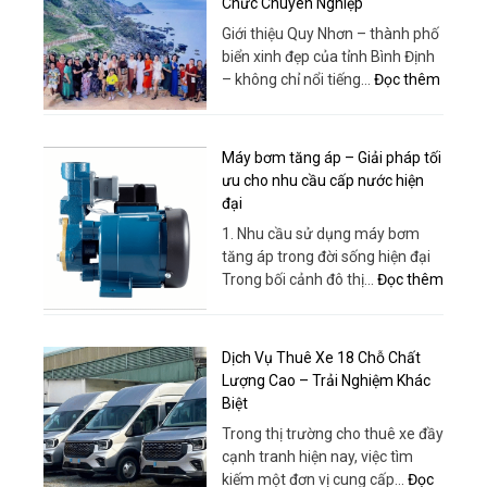
Chức Chuyên Nghiệp
Miền
Giới thiệu Quy Nhơn – thành phố
Tây
biển xinh đẹp của tỉnh Bình Định
–
:
– không chỉ nổi tiếng…
Đọc thêm
Xe
Tour
Đời
Team
Mới,
Buildin
Máy bơm tăng áp – Giải pháp tối
Giá
Quy
ưu cho nhu cầu cấp nước hiện
Rẻ,
Nhơn
đại
Phục
–
Vụ
1. Nhu cầu sử dụng máy bơm
Bao
Tận
tăng áp trong đời sống hiện đại
Gồm
Tâm
:
Trong bối cảnh đô thị…
Đọc thêm
Xe,
|
Máy
Dịch
Thuê
bơm
Vụ
Xe
tăng
Và
Dịch Vụ Thuê Xe 18 Chỗ Chất
Huy
áp
Tổ
Lượng Cao – Trải Nghiệm Khác
Đạt
–
Chức
Biệt
Giải
Chuyê
Trong thị trường cho thuê xe đầy
pháp
Nghiệp
cạnh tranh hiện nay, việc tìm
tối
kiếm một đơn vị cung cấp…
Đọc
ưu