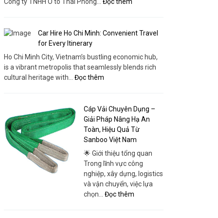
:
Công ty TNHH Ô tô Thái Phong…
Đọc thêm
Chất
Tera
Lượng
V8
Cao
5
Car Hire Ho Chi Minh: Convenient Travel
–
Chỗ
for Every Itinerary
Trải
Phanh
Ho Chi Minh City, Vietnam’s bustling economic hub,
Nghiệm
ABS
is a vibrant metropolis that seamlessly blends rich
Khác
–
:
cultural heritage with…
Đọc thêm
Biệt
Lựa
Car
Chọn
Hire
An
Ho
Cáp Vải Chuyên Dụng –
Toàn
Chi
Giải Pháp Nâng Hạ An
&
Minh:
Toàn, Hiệu Quả Từ
Hiện
Convenient
Sanboo Việt Nam
Đại
Travel
🌟 Giới thiệu tổng quan
Tại
for
Trong lĩnh vực công
Ô
Every
nghiệp, xây dựng, logistics
Tô
Itinerary
và vận chuyển, việc lựa
Thái
:
chọn…
Đọc thêm
Phong
Cáp
Vải