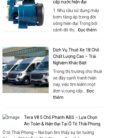
Nhơn
cấp nước hiện đại
Tâm
–
1. Nhu cầu sử dụng máy
|
Bao
bơm tăng áp trong đời
Thuê
Gồm
sống hiện đại Trong bối
Xe
Xe,
:
cảnh đô thị…
Đọc thêm
Huy
Dịch
Máy
Đạt
Vụ
bơm
Và
tăng
Dịch Vụ Thuê Xe 18 Chỗ
Tổ
áp
Chất Lượng Cao – Trải
Chức
–
Nghiệm Khác Biệt
Chuyên
Giải
Trong thị trường cho thuê
Nghiệp
pháp
xe đầy cạnh tranh hiện
tối
nay, việc tìm kiếm một
ưu
đơn vị cung cấp…
Đọc
cho
:
thêm
nhu
Dịch
cầu
Vụ
cấp
Thuê
Tera V8 5 Chỗ Phanh ABS – Lựa Chọn
nước
Xe
An Toàn & Hiện Đại Tại Ô Tô Thái Phong
hiện
18
Ô tô Thái Phong – Nơi bạn tìm thấy sự tin tưởng
đại
Chỗ