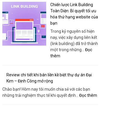
Chuyên
Chiến lược Link Building
Dụng
Toàn Diện: Bí quyết tối ưu
–
hóa thứ hạng website của
Giải
bạn
Pháp
Trong kỷ nguyên số hiện
Nâng
nay, việc xây dựng liên kết
Hạ
(link building) đã trở thành
An
một trong những…
Đọc
Toàn,
:
thêm
Hiệu
Chiến
Quả
lược
Từ
Link
Review chi tiết khi bán liền kề biệt thự dự án Đại
Sanboo
Building
Kim – Định Công mở rộng
Việt
Toàn
Chào bạn! Hôm nay tôi muốn chia sẻ với các bạn
Nam
Diện:
:
những trải nghiệm thực tế khi quyết định…
Đọc thêm
Bí
Review
quyết
chi
tối
tiết
ưu
khi
hóa
bán
thứ