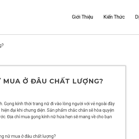
Ẻ – MAG TRAVEL
Giới Thiệu
Kiến Thức
D
I MAG TRAVEL
g?
Ữ MUA Ở ĐÂU CHẤT LƯỢNG?
h. Gọng kính thời trang nữ đi vào lòng người với vẻ ngoài đầy
 hiện đại khi chưng diện. Sản phẩm chắc chắn sẽ hòa quyện
ước. Địa chỉ mua gọng kính nữ hứa hẹn sẽ mang về cho bạn