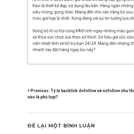
Kavi là thiết kế đẹp, sử dụng lâu bền. Hàng ngàn nhữ
siêu mỏng, gọng titan. Mang đến cho các nàng bộ sưu t
mức giá hợp lý nhất. Xứng đáng với sự tin tưởng lựa c
Đừng bỏ lỡ cơ hội cùng KAVI rinh ngay những mẫu gọng 
sẽ thỏa sức chọn lựa theo sở thích. Sở hữu giá sốc cù
viên nhiệt tình sẽ hỗ trợ bạn 24/24. Mang đến những 
nhanh tay đặt hàng ngay lúc này?
ĐIỀU
Previous:
Tỷ lệ backlink dofollow và nofollow như th
nào là phù hợp?
HƯỚNG
BÀI
VIẾT
ĐỂ LẠI MỘT BÌNH LUẬN