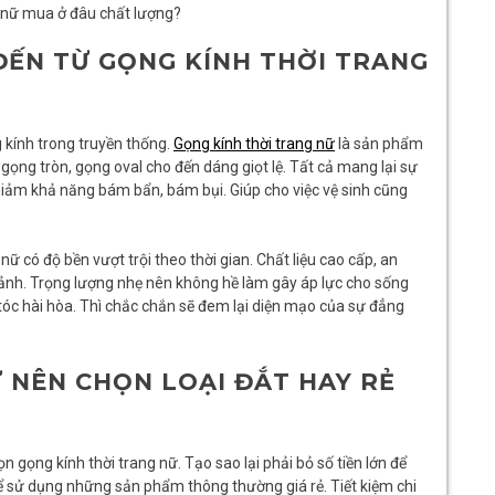
g nữ mua ở đâu chất lượng?
ĐẾN TỪ GỌNG KÍNH THỜI TRANG
g kính trong truyền thống.
Gọng kính thời trang nữ
là sản phẩm
ọng tròn, gọng oval cho đến dáng giọt lệ. Tất cả mang lại sự
giảm khả năng bám bẩn, bám bụi. Giúp cho việc vệ sinh cũng
ữ có độ bền vượt trội theo thời gian. Chất liệu cao cấp, an
ảnh. Trọng lượng nhẹ nên không hề làm gây áp lực cho sống
 tóc hài hòa. Thì chắc chắn sẽ đem lại diện mạo của sự đẳng
 NÊN CHỌN LOẠI ĐẮT HAY RẺ
 gọng kính thời trang nữ. Tạo sao lại phải bỏ số tiền lớn để
ể sử dụng những sản phẩm thông thường giá rẻ. Tiết kiệm chi