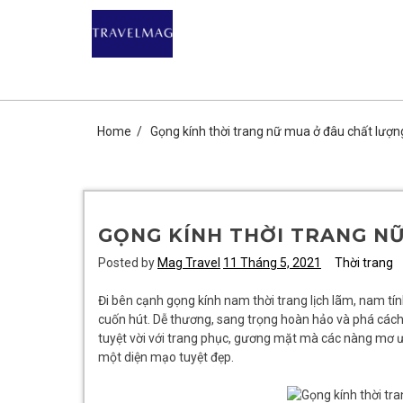
Skip
DU LỊCH GIÁ R
to
content
CHIA SẺ KIẾN THỨC DU LỊCH HÀNG ĐẦU CHỈ CÓ TẠ
Home
Gọng kính thời trang nữ mua ở đâu chất lượn
GỌNG KÍNH THỜI TRANG N
Posted by
Mag Travel
11 Tháng 5, 2021
Thời trang
Đi bên cạnh gọng kính nam thời trang lịch lãm, nam tín
cuốn hút. Dễ thương, sang trọng hoàn hảo và phá cách
tuyệt vời với trang phục, gương mặt mà các nàng mơ 
một diện mạo tuyệt đẹp.