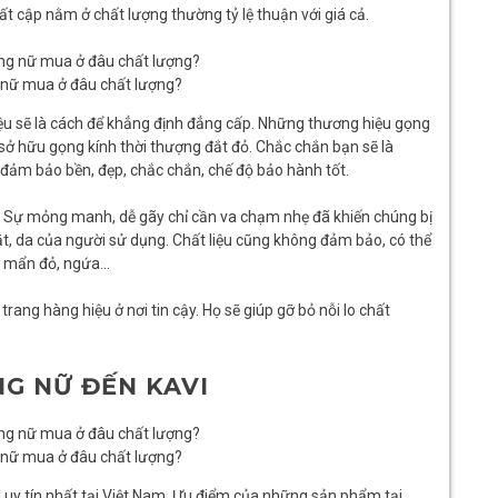
ất cập nằm ở chất lượng thường tỷ lệ thuận với giá cả.
g nữ mua ở đâu chất lượng?
iệu sẽ là cách để khẳng định đẳng cấp. Những thương hiệu gọng
 sở hữu gọng kính thời thượng đắt đỏ. Chắc chắn bạn sẽ là
 đảm bảo bền, đẹp, chắc chắn, chế độ bảo hành tốt.
. Sự mỏng manh, dễ gãy chỉ cần va chạm nhẹ đã khiến chúng bị
t, da của người sử dụng. Chất liệu cũng không đảm bảo, có thể
a, mẩn đỏ, ngứa…
ang hàng hiệu ở nơi tin cậy. Họ sẽ giúp gỡ bỏ nỗi lo chất
G NỮ ĐẾN KAVI
g nữ mua ở đâu chất lượng?
h uy tín nhất tại Việt Nam. Ưu điểm của những sản phẩm tại