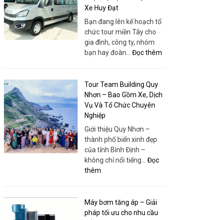
Xe Huy Đạt
Bạn đang lên kế hoạch tổ
chức tour miền Tây cho
gia đình, công ty, nhóm
:
bạn hay đoàn…
Đọc thêm
Bao
Xe
19
Tour Team Building Quy
Chỗ
Nhơn – Bao Gồm Xe, Dịch
Tour
Vụ Và Tổ Chức Chuyên
Miền
Nghiệp
Tây
Giới thiệu Quy Nhơn –
–
thành phố biển xinh đẹp
Xe
của tỉnh Bình Định –
Đời
không chỉ nổi tiếng…
Đọc
Mới,
:
thêm
Giá
Tour
Rẻ,
Team
Phục
Building
Máy bơm tăng áp – Giải
Vụ
Quy
pháp tối ưu cho nhu cầu
Tận