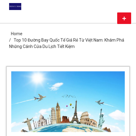
Skip
DU LỊCH GIÁ RẺ – MAG
to
content
Primar
TRAVEL
Menu
CHIA SẺ KIẾN THỨC DU LỊCH HÀNG ĐẦU CHỈ CÓ TẠI MAG
TRAVEL
Home
Top 10 Đường Bay Quốc Tế Giá Rẻ Từ Việt Nam: Khám Phá
Những Cánh Cửa Du Lịch Tiết Kiệm