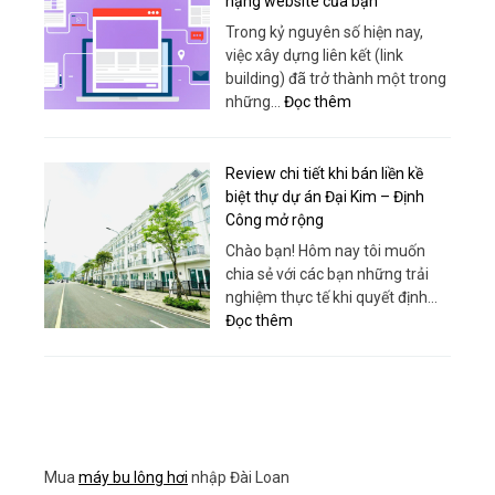
hạng website của bạn
Giải
Trong kỷ nguyên số hiện nay,
Pháp
việc xây dựng liên kết (link
Nâng
building) đã trở thành một trong
Hạ
:
những…
Đọc thêm
An
Chiến
Toàn,
lược
Hiệu
Link
Review chi tiết khi bán liền kề
Quả
Building
biệt thự dự án Đại Kim – Định
Từ
Toàn
Công mở rộng
Sanboo
Diện:
Chào bạn! Hôm nay tôi muốn
Việt
Bí
chia sẻ với các bạn những trải
Nam
quyết
nghiệm thực tế khi quyết định…
tối
:
Đọc thêm
ưu
Review
hóa
chi
thứ
tiết
hạng
khi
website
bán
của
liền
bạn
Mua
máy bu lông hơi
nhập Đài Loan
kề