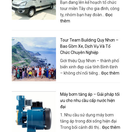
Bạn đang lên kế hoạch tổ chức
tour miền Tây cho gia đình, công
ty, nhóm bạn hay đoàn…
Đọc
:
thêm
Bao
Xe
19
Tour Team Building Quy Nhơn –
Chỗ
Bao Gồm Xe, Dịch Vụ Và Tổ
Tour
Chức Chuyên Nghiệp
Miền
Giới thiệu Quy Nhơn – thành phố
Tây
biển xinh đẹp của tỉnh Bình Định
–
:
– không chỉ nổi tiếng…
Đọc thêm
Xe
Tour
Đời
Team
Mới,
Buildin
Máy bơm tăng áp – Giải pháp tối
Giá
Quy
ưu cho nhu cầu cấp nước hiện
Rẻ,
Nhơn
đại
Phục
–
Vụ
1. Nhu cầu sử dụng máy bơm
Bao
Tận
tăng áp trong đời sống hiện đại
Gồm
Tâm
:
Trong bối cảnh đô thị…
Đọc thêm
Xe,