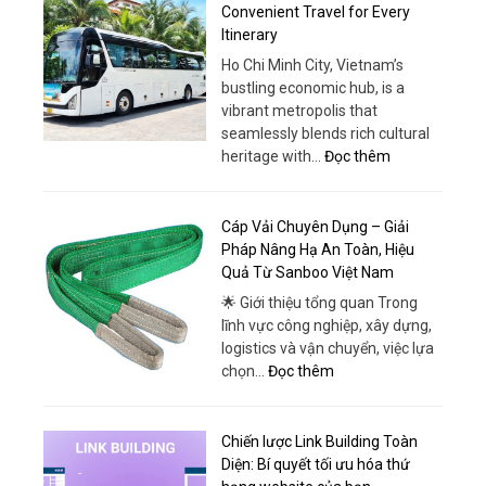
Chỗ
Convenient Travel for Every
Khác
Phanh
Itinerary
Biệt
ABS
Ho Chi Minh City, Vietnam’s
–
bustling economic hub, is a
Lựa
vibrant metropolis that
Chọn
seamlessly blends rich cultural
An
:
heritage with…
Đọc thêm
Toàn
Car
&
Hire
Hiện
Ho
Cáp Vải Chuyên Dụng – Giải
Đại
Chi
Pháp Nâng Hạ An Toàn, Hiệu
Tại
Minh:
Quả Từ Sanboo Việt Nam
Ô
Convenient
Tô
🌟 Giới thiệu tổng quan Trong
Travel
Thái
lĩnh vực công nghiệp, xây dựng,
for
Phong
logistics và vận chuyển, việc lựa
Every
:
chọn…
Đọc thêm
Itinerary
Cáp
Vải
Chuyên
Chiến lược Link Building Toàn
Dụng
Diện: Bí quyết tối ưu hóa thứ
–