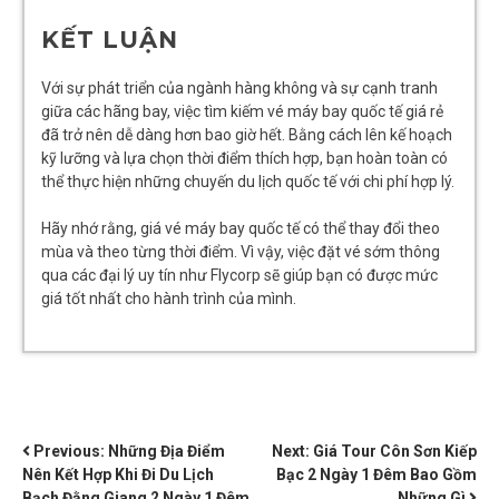
KẾT LUẬN
Với sự phát triển của ngành hàng không và sự cạnh tranh
giữa các hãng bay, việc tìm kiếm vé máy bay quốc tế giá rẻ
đã trở nên dễ dàng hơn bao giờ hết. Bằng cách lên kế hoạch
kỹ lưỡng và lựa chọn thời điểm thích hợp, bạn hoàn toàn có
thể thực hiện những chuyến du lịch quốc tế với chi phí hợp lý.
Hãy nhớ rằng, giá vé máy bay quốc tế có thể thay đổi theo
mùa và theo từng thời điểm. Vì vậy, việc đặt vé sớm thông
qua các đại lý uy tín như Flycorp sẽ giúp bạn có được mức
giá tốt nhất cho hành trình của mình.
ĐIỀU
Previous:
Những Địa Điểm
Next:
Giá Tour Côn Sơn Kiếp
Nên Kết Hợp Khi Đi Du Lịch
Bạc 2 Ngày 1 Đêm Bao Gồm
HƯỚNG
Bạch Đằng Giang 2 Ngày 1 Đêm
Những Gì