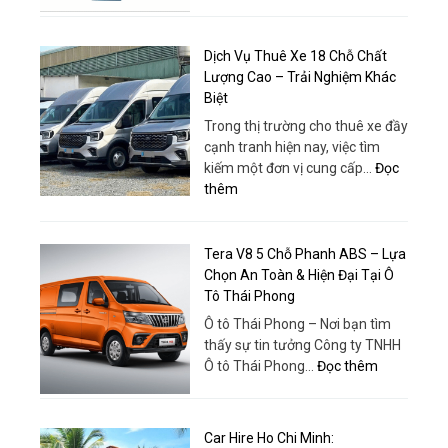
|
Máy
Dịch
Thuê
bơm
Vụ
Xe
tăng
Và
Dịch Vụ Thuê Xe 18 Chỗ Chất
Huy
áp
Tổ
Lượng Cao – Trải Nghiệm Khác
Đạt
–
Chức
Biệt
Giải
Chuyê
Trong thị trường cho thuê xe đầy
pháp
Nghiệp
cạnh tranh hiện nay, việc tìm
tối
kiếm một đơn vị cung cấp…
Đọc
ưu
:
thêm
cho
Dịch
nhu
Vụ
cầu
Thuê
Tera V8 5 Chỗ Phanh ABS – Lựa
cấp
Xe
Chọn An Toàn & Hiện Đại Tại Ô
nước
18
Tô Thái Phong
hiện
Chỗ
đại
Ô tô Thái Phong – Nơi bạn tìm
Chất
thấy sự tin tưởng Công ty TNHH
Lượng
:
Ô tô Thái Phong…
Đọc thêm
Cao
Tera
–
V8
Trải
5
Car Hire Ho Chi Minh:
Nghiệm