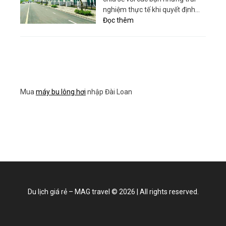
Nam
quyết
nghiệm thực tế khi quyết định…
tối
:
Đọc thêm
ưu
Review
hóa
chi
thứ
tiết
hạng
khi
website
bán
của
liền
bạn
Mua
máy bu lông hơi
nhập Đài Loan
kề
biệt
thự
dự
án
Đại
Kim
–
Định
Công
Du lịch giá rẻ – MAG travel
©
2026
|
All rights reserved.
mở
rộng