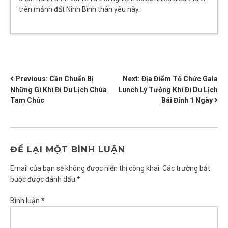
trên mảnh đất Ninh Bình thân yêu này.
ĐIỀU
Previous:
Cần Chuẩn Bị
Next:
Địa Điểm Tổ Chức Gala
Những Gì Khi Đi Du Lịch Chùa
Lunch Lý Tưởng Khi Đi Du Lịch
HƯỚNG
Tam Chúc
Bái Đính 1 Ngày
BÀI
VIẾT
ĐỂ LẠI MỘT BÌNH LUẬN
Email của bạn sẽ không được hiển thị công khai.
Các trường bắt
buộc được đánh dấu
*
Bình luận
*