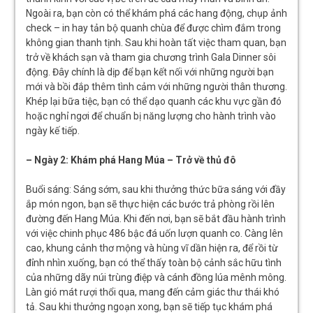
Ngoài ra, bạn còn có thể khám phá các hang động, chụp ảnh
check – in hay tản bộ quanh chùa để được chìm đắm trong
không gian thanh tịnh. Sau khi hoàn tất việc tham quan, bạn
trở về khách sạn và tham gia chương trình Gala Dinner sôi
động. Đây chính là dịp để bạn kết nối với những người bạn
mới và bồi đắp thêm tình cảm với những người thân thương.
Khép lại bữa tiệc, bạn có thể dạo quanh các khu vực gần đó
hoặc nghỉ ngơi để chuẩn bị năng lượng cho hành trình vào
ngày kế tiếp.
– Ngày 2: Khám phá Hang Múa – Trở về thủ đô
Buổi sáng: Sáng sớm, sau khi thưởng thức bữa sáng với đầy
ắp món ngon, bạn sẽ thực hiện các bước trả phòng rồi lên
đường đến Hang Múa. Khi đến nơi, bạn sẽ bắt đầu hành trình
với việc chinh phục 486 bậc đá uốn lượn quanh co. Càng lên
cao, khung cảnh thơ mộng và hùng vĩ dần hiện ra, để rồi từ
đỉnh nhìn xuống, bạn có thể thấy toàn bộ cảnh sắc hữu tình
của những dãy núi trùng điệp và cánh đồng lúa mênh mông.
Làn gió mát rượi thổi qua, mang đến cảm giác thư thái khó
tả. Sau khi thưởng ngoạn xong, bạn sẽ tiếp tục khám phá