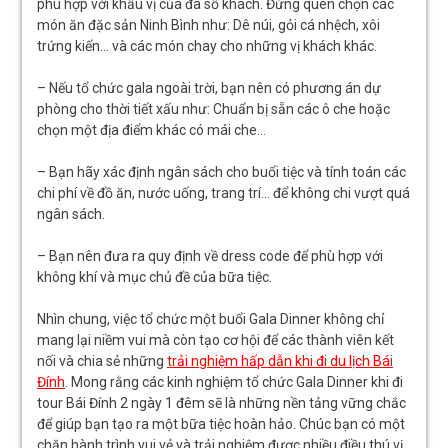
phù hợp với khẩu vị của đa số khách. Đừng quên chọn các
món ăn đặc sản Ninh Bình như: Dê núi, gỏi cá nhệch, xôi
trứng kiến… và các món chay cho những vị khách khác.
– Nếu tổ chức gala ngoài trời, bạn nên có phương án dự
phòng cho thời tiết xấu như: Chuẩn bị sẵn các ô che hoặc
chọn một địa điểm khác có mái che…
– Bạn hãy xác định ngân sách cho buổi tiệc và tính toán các
chi phí về đồ ăn, nước uống, trang trí… để không chi vượt quá
ngân sách.
– Bạn nên đưa ra quy định về dress code để phù hợp với
không khí và mục chủ đề của bữa tiệc.
Nhìn chung, việc tổ chức một buổi Gala Dinner không chỉ
mang lại niềm vui mà còn tạo cơ hội để các thành viên kết
nối và chia sẻ những
trải nghiệm hấp dẫn khi đi du lịch Bái
Đính
. Mong rằng các kinh nghiệm tổ chức Gala Dinner khi đi
tour Bái Đính 2 ngày 1 đêm sẽ là những nền tảng vững chắc
để giúp bạn tạo ra một bữa tiệc hoàn hảo. Chúc bạn có một
chặn hành trình vui vẻ và trải nghiệm được nhiều điều thú vị