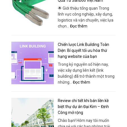
Quả Từ Sanboo Việt Nam
Ô
Convenient
Tô
🌟 Giới thiệu tổng quan Trong
Travel
Thái
lĩnh vực công nghiệp, xây dựng,
for
Phong
logistics và vận chuyển, việc lựa
Every
:
chọn…
Đọc thêm
Itinerary
Cáp
Vải
Chuyên
Chiến lược Link Building Toàn
Dụng
Diện: Bí quyết tối ưu hóa thứ
–
hạng website của bạn
Giải
Trong kỷ nguyên số hiện nay,
Pháp
việc xây dựng liên kết (link
Nâng
building) đã trở thành một trong
Hạ
:
những…
Đọc thêm
An
Chiến
Toàn,
lược
Hiệu
Link
Review chi tiết khi bán liền kề
Quả
Building
biệt thự dự án Đại Kim – Định
Từ
Toàn
Công mở rộng
Sanboo
Diện:
Chào bạn! Hôm nay tôi muốn
Việt
Bí
chia sẻ với các bạn những trải