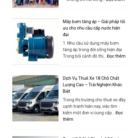
Xe
Tour
Đời
Team
Mới,
Buildin
Máy bơm tăng áp – Giải pháp tối
Giá
Quy
ưu cho nhu cầu cấp nước hiện
Rẻ,
Nhơn
đại
Phục
–
Vụ
1. Nhu cầu sử dụng máy bơm
Bao
Tận
tăng áp trong đời sống hiện đại
Gồm
Tâm
:
Trong bối cảnh đô thị…
Đọc thêm
Xe,
|
Máy
Dịch
Thuê
bơm
Vụ
Xe
tăng
Và
Dịch Vụ Thuê Xe 18 Chỗ Chất
Huy
áp
Tổ
Lượng Cao – Trải Nghiệm Khác
Đạt
–
Chức
Biệt
Giải
Chuyê
Trong thị trường cho thuê xe đầy
pháp
Nghiệp
cạnh tranh hiện nay, việc tìm
tối
kiếm một đơn vị cung cấp…
Đọc
ưu
:
thêm
cho
Dịch
nhu
Vụ
cầu