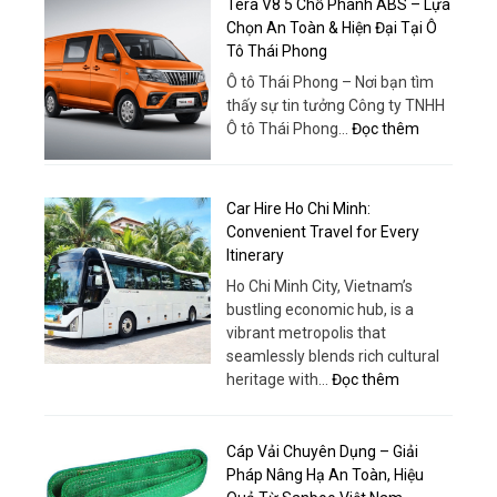
Thuê
Tera V8 5 Chỗ Phanh ABS – Lựa
cấp
Xe
Chọn An Toàn & Hiện Đại Tại Ô
nước
18
Tô Thái Phong
hiện
Chỗ
đại
Ô tô Thái Phong – Nơi bạn tìm
Chất
thấy sự tin tưởng Công ty TNHH
Lượng
:
Ô tô Thái Phong…
Đọc thêm
Cao
Tera
–
V8
Trải
5
Car Hire Ho Chi Minh:
Nghiệm
Chỗ
Convenient Travel for Every
Khác
Phanh
Itinerary
Biệt
ABS
Ho Chi Minh City, Vietnam’s
–
bustling economic hub, is a
Lựa
vibrant metropolis that
Chọn
seamlessly blends rich cultural
An
:
heritage with…
Đọc thêm
Toàn
Car
&
Hire
Hiện
Ho
Cáp Vải Chuyên Dụng – Giải
Đại
Chi
Pháp Nâng Hạ An Toàn, Hiệu
Tại
Minh: