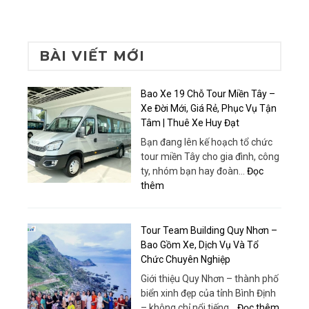
BÀI VIẾT MỚI
Bao Xe 19 Chỗ Tour Miền Tây –
Xe Đời Mới, Giá Rẻ, Phục Vụ Tận
Tâm | Thuê Xe Huy Đạt
Bạn đang lên kế hoạch tổ chức
tour miền Tây cho gia đình, công
ty, nhóm bạn hay đoàn…
Đọc
:
thêm
Bao
Xe
19
Tour Team Building Quy Nhơn –
Chỗ
Bao Gồm Xe, Dịch Vụ Và Tổ
Tour
Chức Chuyên Nghiệp
Miền
Giới thiệu Quy Nhơn – thành phố
Tây
biển xinh đẹp của tỉnh Bình Định
–
:
– không chỉ nổi tiếng…
Đọc thêm