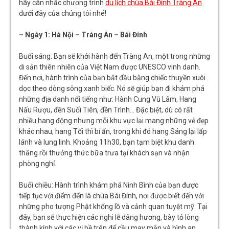
hãy cân nhắc chương trình
du lịch chùa Bái Đính Tràng An
dưới đây của chúng tôi nhé!
– Ngày 1: Hà Nội – Tràng An – Bái Đính
Buổi sáng: Bạn sẽ khởi hành đến Tràng An, một trong những
di sản thiên nhiên của Việt Nam được UNESCO vinh danh.
Đến nơi, hành trình của bạn bắt đầu bằng chiếc thuyền xuôi
dọc theo dòng sông xanh biếc. Nó sẽ giúp bạn đi khám phá
những địa danh nổi tiếng như: Hành Cung Vũ Lâm, Hang
Nấu Rượu, đền Suối Tiên, đền Trình… Đặc biệt, dù có rất
nhiều hang động nhưng mỗi khu vực lại mang những vẻ đẹp
khác nhau, hang Tối thì bí ẩn, trong khi đó hang Sáng lại lấp
lánh và lung linh. Khoảng 11h30, bạn tạm biệt khu danh
thắng rồi thưởng thức bữa trưa tại khách sạn và nhận
phòng nghỉ.
Buổi chiều: Hành trình khám phá Ninh Bình của bạn được
tiếp tục với điểm đến là chùa Bái Đính, nơi được biết đến với
những pho tượng Phật khổng lồ và cảnh quan tuyệt mỹ. Tại
đây, bạn sẽ thực hiện các nghi lễ dâng hương, bày tỏ lòng
thành kính với các vị bề trên để cầu may mắn và bình an.