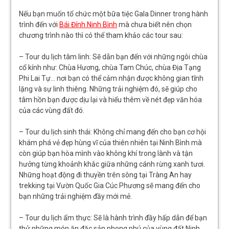
Nếu bạn muốn tổ chức một bữa tiệc Gala Dinner trong hành
trình đến với
Bái Đính Ninh Bình
mà chưa biết nên chọn
chương trình nào thì có thể tham khảo các tour sau:
– Tour du lịch tâm linh: Sẽ dẫn bạn đến với những ngôi chùa
cổ kính như: Chùa Hương, chùa Tam Chúc, chùa Địa Tạng
Phi Lai Tự… nơi bạn có thể cảm nhận được không gian tĩnh
lặng và sự linh thiêng. Những trải nghiệm đó, sẽ giúp cho
tâm hồn bạn được dịu lại và hiểu thêm về nét đẹp văn hóa
của các vùng đất đó.
– Tour du lịch sinh thái: Không chỉ mang đến cho bạn cơ hội
khám phá vẻ đẹp hùng vĩ của thiên nhiên tại Ninh Bình mà
còn giúp bạn hòa mình vào không khí trong lành và tận
hưởng từng khoảnh khắc giữa những cánh rừng xanh tươi.
Những hoạt động đi thuyền trên sông tại Tràng An hay
trekking tại Vườn Quốc Gia Cúc Phương sẽ mang đến cho
bạn những trải nghiệm đầy mới mẻ.
– Tour du lịch ẩm thực: Sẽ là hành trình đầy hấp dẫn để bạn
thử những món ăn đặc sản phong phú của vùng đất Ninh