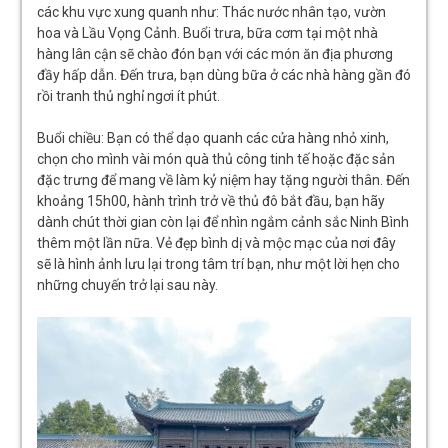
các khu vực xung quanh như: Thác nước nhân tạo, vườn
hoa và Lầu Vọng Cảnh. Buổi trưa, bữa cơm tại một nhà
hàng lân cận sẽ chào đón bạn với các món ăn địa phương
đầy hấp dẫn. Đến trưa, bạn dùng bữa ở các nhà hàng gần đó
rồi tranh thủ nghỉ ngơi ít phút.
Buổi chiều: Bạn có thể dạo quanh các cửa hàng nhỏ xinh,
chọn cho mình vài món quà thủ công tinh tế hoặc đặc sản
đặc trưng để mang về làm kỷ niệm hay tặng người thân. Đến
khoảng 15h00, hành trình trở về thủ đô bắt đầu, bạn hãy
dành chút thời gian còn lại để nhìn ngắm cảnh sắc Ninh Bình
thêm một lần nữa. Vẻ đẹp bình dị và mộc mạc của nơi đây
sẽ là hình ảnh lưu lại trong tâm trí bạn, như một lời hẹn cho
những chuyến trở lại sau này.