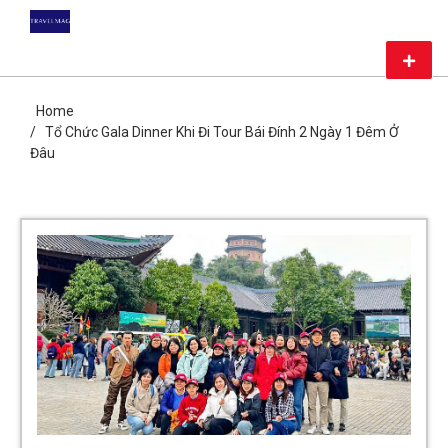
Skip
DU LỊCH GIÁ RẺ – MAG
to
content
Primar
TRAVEL
Menu
CHIA SẺ KIẾN THỨC DU LỊCH HÀNG ĐẦU CHỈ CÓ TẠI MAG
TRAVEL
Home
Tổ Chức Gala Dinner Khi Đi Tour Bái Đính 2 Ngày 1 Đêm Ở
Đâu