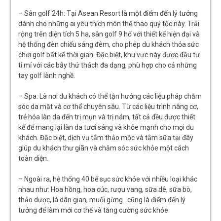
– Sân golf 24h: Tại Asean Resort là một điểm đến lý tưởng
dành cho những ai yêu thích môn thể thao quý tộc này. Trải
rộng trên diện tích 5 ha, sân golf 9 hố với thiết kế hiện đại và
hệ thống đèn chiếu sáng đêm, cho phép du khách thỏa sức
chơi golf bất kể thời gian. Đặc biệt, khu vực này được đầu tư
tỉ mỉ với các bẫy thử thách đa dạng, phù hợp cho cả những
tay golf lành nghề.
– Spa: Là nơi du khách có thể tận hưởng các liệu pháp chăm
sóc da mặt và cơ thể chuyên sâu. Từ các liệu trình nâng cơ,
trẻ hóa làn da đến trị mụn và trị nám, tất cả đều được thiết
kế để mang lại làn da tươi sáng và khỏe mạnh cho mọi du
khách. Đặc biệt, dịch vụ tắm thảo mộc và tắm sữa tại đây
giúp du khách thư giãn và chăm sóc sức khỏe một cách
toàn diện.
– Ngoài ra, hệ thống 40 bể sục sức khỏe với nhiều loại khác
nhau như: Hoa hồng, hoa cúc, rượu vang, sữa dê, sữa bò,
thảo dược, lá dân gian, muối gừng…cũng là điểm đến lý
tưởng để làm mới cơ thể và tăng cường sức khỏe.