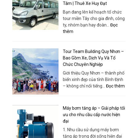
Tâm | Thuê Xe Huy Đạt
Bạn đang lên kế hoạch tổ chức
tour miền Tây cho gia đình, công
ty, nhóm bạn hay đoàn…
Đọc
:
thêm
Bao
Xe
19
Tour Team Building Quy Nhơn –
Chỗ
Bao Gồm Xe, Dịch Vụ Và Tổ
Tour
Chức Chuyên Nghiệp
Miền
Giới thiệu Quy Nhơn – thành phố
Tây
biển xinh đẹp của tỉnh Bình Định
–
:
– không chỉ nổi tiếng…
Đọc thêm
Xe
Tour
Đời
Team
Mới,
Buildin
Máy bơm tăng áp – Giải pháp tối
Giá
Quy
ưu cho nhu cầu cấp nước hiện
Rẻ,
Nhơn
đại
Phục
–
Vụ
1. Nhu cầu sử dụng máy bơm
Bao
Tận
tăng áp trong đời sống hiện đại
Gồm