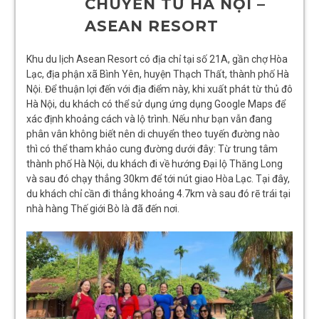
CHUYỂN TỪ HÀ NỘI –
ASEAN RESORT
Khu du lịch Asean Resort có địa chỉ tại số 21A, gần chợ Hòa
Lạc, địa phận xã Bình Yên, huyện Thạch Thất, thành phố Hà
Nội. Để thuận lợi đến với địa điểm này, khi xuất phát từ thủ đô
Hà Nội, du khách có thể sử dụng ứng dụng Google Maps để
xác định khoảng cách và lộ trình. Nếu như bạn vẫn đang
phân vân không biết nên di chuyển theo tuyến đường nào
thì có thể tham khảo cung đường dưới đây: Từ trung tâm
thành phố Hà Nội, du khách đi về hướng Đại lộ Thăng Long
và sau đó chạy thẳng 30km để tới nút giao Hòa Lạc. Tại đây,
du khách chỉ cần đi thẳng khoảng 4.7km và sau đó rẽ trái tại
nhà hàng Thế giới Bò là đã đến nơi.