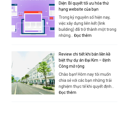
Dụng
Diện: Bí quyết tối ưu hóa thứ
–
hạng website của bạn
Giải
Trong kỷ nguyên số hiện nay,
Pháp
việc xây dựng liên kết (link
Nâng
building) đã trở thành một trong
Hạ
:
những…
Đọc thêm
An
Chiến
Toàn,
lược
Hiệu
Link
Review chi tiết khi bán liền kề
Quả
Building
biệt thự dự án Đại Kim – Định
Từ
Toàn
Công mở rộng
Sanboo
Diện:
Chào bạn! Hôm nay tôi muốn
Việt
Bí
chia sẻ với các bạn những trải
Nam
quyết
nghiệm thực tế khi quyết định…
tối
:
Đọc thêm
ưu
Review
hóa
chi
thứ
tiết
hạng
khi
website
bán
của
liền