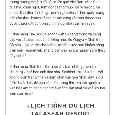
mang hương vị đậm đà của miền quê Việt Nam như: Canh
cua nấu chua ngọt, tôm đồng rang muối, cá rô nướng, cà
pháo…Đây đều là những món ăn gắn liền với hồn quê, mang
đến cho thực khách cảm giác ấm cúng và thân thuộc như
được thưởng thức trong chính ngôi nhà của mình vậy.
– Nhà hàng Thế Giới Bò: Mang đến sự sang trọng và đẳng
cấp với các loại thịt bò nổi tiếng như: Bò Wagyu – Nhật Bản,
Bò Mát – Úc…được chế biến trực tiếp trước mắt khách hàng
trên bàn Teppanyaki, mang đến cho họ trải nghiệm ẩm thực
đầy tinh tế.
– Nhà hàng Nhật Bản: Đem tới cho bạn những món ăn
chuẩn vị xứ sở hoa anh đào như: Sashimi, thịt bò kobe…Với
không gian trang nhã và đậm chất văn hóa Nhật, đây là địa
điểm hoàn hảo để bạn có thể thưởng thức và trải nghiệm
văn hóa ẩm thực đa dạng mà không cần phải rời khỏi khuôn
viên của resort.
LỊCH TRÌNH DU LỊCH
TẠI ASEAN RESORT