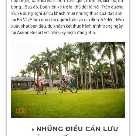
hoạt động tại khu resort như: Chơi golf, trượt cỏ, xích đu, đá
bóng… Sau đó, Đoàn lên xe trở lại thủ đô Hà Nội. Trên đường
về, xe dừng nghỉ để du khách mua những thức quà đặc sản
tại Ba Vì về làm quà cho người thân và gia đình. Về đến điểm
xuất phát ban đầu, du khách kết thúc hành trình trong ngày
tại Asean Resort với nhiều kỷ niệm đáng nhớ.
NHỮNG ĐIỀU CẦN LƯU