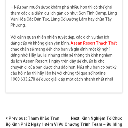
– Nếu bạn muốn được khám phá nhiều hơn thì có thể ghé
thăm các địa điểm du lịch gần đó như: Sơn Tinh Camp, Làng
Văn Hóa Các Dân Tộc, Làng Cổ Đường Lâm hay chùa Tây
Phương…
Với cảnh quan thiên nhiên tuyệt đẹp, các dịch vụ tiện ích
đẳng cấp và không gian yên bình,
Asean Resort Thạch Thất
chắc chắn sẽ mang đến cho bạn và gia đình một kỳ nghỉ
đáng nhớ. Hãy lưu lại những chia sẻ thông tin kinh nghiệm
du lịch Asean Resort 1 ngày trên đây để chuẩn bị cho
chuyến đi của bạn được chu đáo hơn. Nếu như bạn có bất kỳ
câu hỏi nào thì hãy liên hệ với chúng tôi qua số hotline:
1900.633.278 để được giải đáp một cách nhanh nhất nhé!
ĐIỀU
Previous:
Tham Khảo Trọn
Next:
Kinh Nghiệm Tổ Chức
Bộ Kinh Phí 2 Ngày 1 Đêm Vi Vu
Chương Trình Team – Building