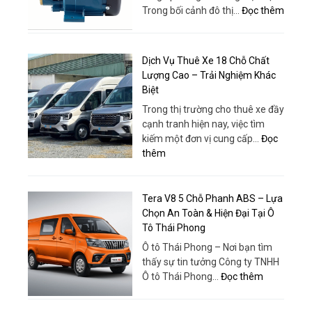
Tâm
:
Trong bối cảnh đô thị…
Đọc thêm
Xe,
|
Máy
Dịch
Thuê
bơm
Vụ
Xe
tăng
Và
Dịch Vụ Thuê Xe 18 Chỗ Chất
Huy
áp
Tổ
Lượng Cao – Trải Nghiệm Khác
Đạt
–
Chức
Biệt
Giải
Chuyê
Trong thị trường cho thuê xe đầy
pháp
Nghiệp
cạnh tranh hiện nay, việc tìm
tối
kiếm một đơn vị cung cấp…
Đọc
ưu
:
thêm
cho
Dịch
nhu
Vụ
cầu
Thuê
Tera V8 5 Chỗ Phanh ABS – Lựa
cấp
Xe
Chọn An Toàn & Hiện Đại Tại Ô
nước
18
Tô Thái Phong
hiện
Chỗ
đại
Ô tô Thái Phong – Nơi bạn tìm
Chất
thấy sự tin tưởng Công ty TNHH
Lượng
:
Ô tô Thái Phong…
Đọc thêm
Cao
Tera
–
V8