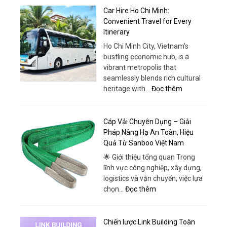
Trải
5
Car Hire Ho Chi Minh:
Nghiệm
Chỗ
Convenient Travel for Every
Khác
Phanh
Itinerary
Biệt
ABS
Ho Chi Minh City, Vietnam’s
–
bustling economic hub, is a
Lựa
vibrant metropolis that
Chọn
seamlessly blends rich cultural
An
:
heritage with…
Đọc thêm
Toàn
Car
&
Hire
Hiện
Ho
Cáp Vải Chuyên Dụng – Giải
Đại
Chi
Pháp Nâng Hạ An Toàn, Hiệu
Tại
Minh:
Quả Từ Sanboo Việt Nam
Ô
Convenient
Tô
🌟 Giới thiệu tổng quan Trong
Travel
Thái
lĩnh vực công nghiệp, xây dựng,
for
Phong
logistics và vận chuyển, việc lựa
Every
:
chọn…
Đọc thêm
Itinerary
Cáp
Vải
Chuyên
Chiến lược Link Building Toàn