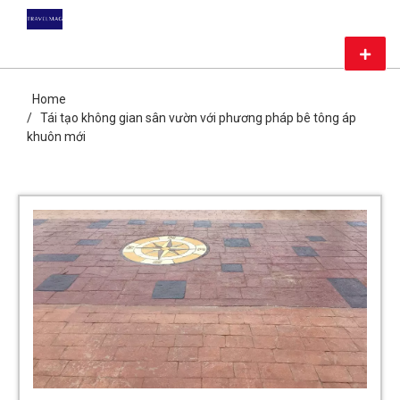
Skip
DU LỊCH GIÁ RẺ – MAG
to
content
Primar
TRAVEL
Menu
CHIA SẺ KIẾN THỨC DU LỊCH HÀNG ĐẦU CHỈ CÓ TẠI MAG
TRAVEL
Home
Tái tạo không gian sân vườn với phương pháp bê tông áp
khuôn mới