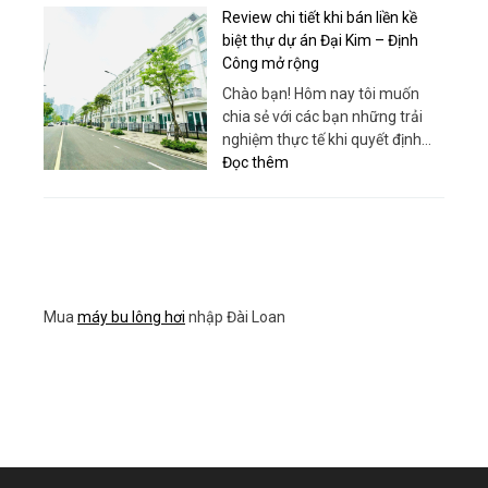
Hiệu
Link
Review chi tiết khi bán liền kề
Quả
Building
biệt thự dự án Đại Kim – Định
Từ
Toàn
Công mở rộng
Sanboo
Diện:
Chào bạn! Hôm nay tôi muốn
Việt
Bí
chia sẻ với các bạn những trải
Nam
quyết
nghiệm thực tế khi quyết định…
tối
:
Đọc thêm
ưu
Review
hóa
chi
thứ
tiết
hạng
khi
website
bán
của
liền
bạn
Mua
máy bu lông hơi
nhập Đài Loan
kề
biệt
thự
dự
án
Đại
Kim
–