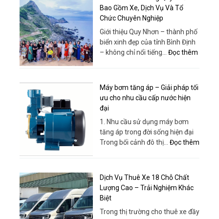
Chỗ
Bao Gồm Xe, Dịch Vụ Và Tổ
Tour
Chức Chuyên Nghiệp
Miền
Giới thiệu Quy Nhơn – thành phố
Tây
biển xinh đẹp của tỉnh Bình Định
–
:
– không chỉ nổi tiếng…
Đọc thêm
Xe
Tour
Đời
Team
Mới,
Buildin
Máy bơm tăng áp – Giải pháp tối
Giá
Quy
ưu cho nhu cầu cấp nước hiện
Rẻ,
Nhơn
đại
Phục
–
Vụ
1. Nhu cầu sử dụng máy bơm
Bao
Tận
tăng áp trong đời sống hiện đại
Gồm
Tâm
:
Trong bối cảnh đô thị…
Đọc thêm
Xe,
|
Máy
Dịch
Thuê
bơm
Vụ
Xe
tăng
Và
Dịch Vụ Thuê Xe 18 Chỗ Chất
Huy
áp
Tổ
Lượng Cao – Trải Nghiệm Khác
Đạt
–
Chức
Biệt
Giải
Chuyê
Trong thị trường cho thuê xe đầy
pháp
Nghiệp