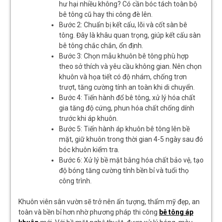
hư hại nhiều không? Có cần bóc tách toàn bộ
bê tông cũ hay thi công đè lên.
Bước 2: Chuẩn bị kết cấu, lõi và cốt sàn bê
tông. Đây là khâu quan trọng, giúp kết cấu sàn
bê tông chắc chắn, ổn định.
Bước 3: Chọn mẫu khuôn bê tông phù hợp
theo sở thích và yêu cầu không gian. Nên chọn
khuôn và họa tiết có độ nhám, chống trơn
trượt, tăng cường tính an toàn khi di chuyển.
Bước 4: Tiến hành đổ bê tông, xử lý hóa chất
gia tăng độ cứng, phun hóa chất chống dính
trước khi áp khuôn.
Bước 5: Tiến hành áp khuôn bê tông lên bề
mặt, giữ khuôn trong thời gian 4-5 ngày sau đó
bóc khuôn kiểm tra.
Bước 6: Xử lý bề mặt bằng hóa chất bảo vệ, tạo
độ bóng tăng cường tính bền bỉ và tuổi thọ
công trình.
Khuôn viên sân vườn sẽ trở nên ấn tượng, thẩm mỹ đẹp, an
toàn và bền bỉ hơn nhờ phương pháp thi công
bê tông áp