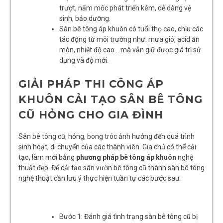
trượt, nấm mốc phát triển kém, dễ dàng vệ
sinh, bảo dưỡng.
Sàn bê tông áp khuôn có tuổi thọ cao, chịu các
tác động từ môi trường như: mưa gió, acid ăn
mòn, nhiệt độ cao… mà vẫn giữ được giá trị sử
dụng và độ mới.
GIẢI PHÁP THI CÔNG ÁP
KHUÔN CẢI TẠO SÂN BÊ TÔNG
CŨ HỎNG CHO GIA ĐÌNH
Sân bê tông cũ, hỏng, bong tróc ảnh hưởng đến quá trình
sinh hoạt, di chuyển của các thành viên. Gia chủ có thể cải
tạo, làm mới bằng
phương pháp bê tông áp khuôn
nghệ
thuật đẹp. Để cải tạo sân vườn bê tông cũ thành sân bê tông
nghệ thuật cần lưu ý thực hiện tuần tự các bước sau:
Bước 1: Đánh giá tình trạng sàn bê tông cũ bị