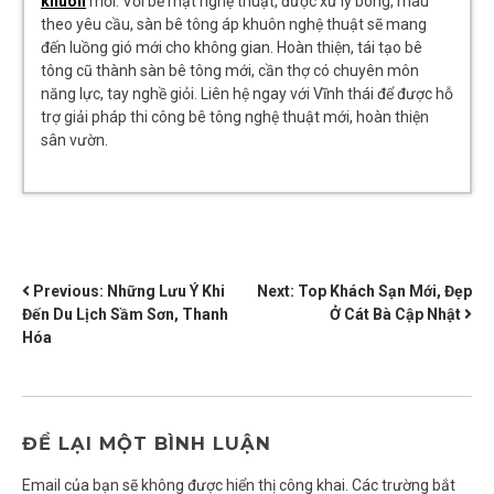
khuôn
mới. Với bề mặt nghệ thuật, được xử lý bóng, màu
theo yêu cầu, sàn bê tông áp khuôn nghệ thuật sẽ mang
đến luồng gió mới cho không gian. Hoàn thiện, tái tạo bê
tông cũ thành sàn bê tông mới, cần thợ có chuyên môn
năng lực, tay nghề giỏi. Liên hệ ngay với Vĩnh thái để được hỗ
trợ giải pháp thi công bê tông nghệ thuật mới, hoàn thiện
sân vườn.
ĐIỀU
Previous:
Những Lưu Ý Khi
Next:
Top Khách Sạn Mới, Đẹp
Đến Du Lịch Sầm Sơn, Thanh
Ở Cát Bà Cập Nhật
HƯỚNG
Hóa
BÀI
VIẾT
ĐỂ LẠI MỘT BÌNH LUẬN
Email của bạn sẽ không được hiển thị công khai.
Các trường bắt