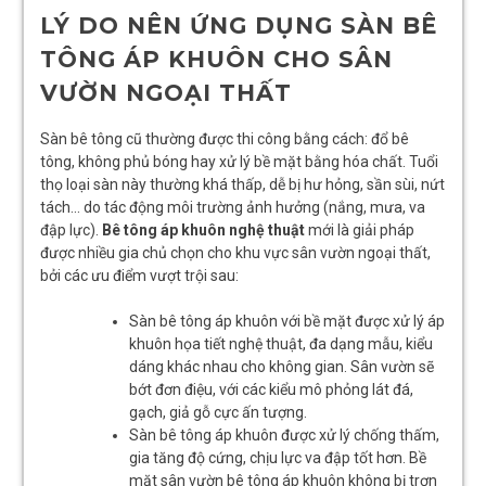
LÝ DO NÊN ỨNG DỤNG SÀN BÊ
TÔNG ÁP KHUÔN CHO SÂN
VƯỜN NGOẠI THẤT
Sàn bê tông cũ thường được thi công bằng cách: đổ bê
tông, không phủ bóng hay xử lý bề mặt bằng hóa chất. Tuổi
thọ loại sàn này thường khá thấp, dễ bị hư hỏng, sần sùi, nứt
tách… do tác động môi trường ảnh hưởng (nắng, mưa, va
đập lực).
Bê tông áp khuôn nghệ thuật
mới là giải pháp
được nhiều gia chủ chọn cho khu vực sân vườn ngoại thất,
bởi các ưu điểm vượt trội sau:
Sàn bê tông áp khuôn với bề mặt được xử lý áp
khuôn họa tiết nghệ thuật, đa dạng mẫu, kiểu
dáng khác nhau cho không gian. Sân vườn sẽ
bớt đơn điệu, với các kiểu mô phỏng lát đá,
gạch, giả gỗ cực ấn tượng.
Sàn bê tông áp khuôn được xử lý chống thấm,
gia tăng độ cứng, chịu lực va đập tốt hơn. Bề
mặt sân vườn bê tông áp khuôn không bị trơn