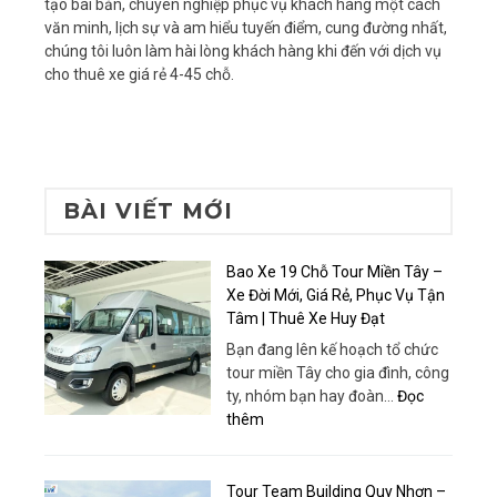
tạo bài bản, chuyên nghiệp phục vụ khách hàng một cách
văn minh, lịch sự và am hiểu tuyến điểm, cung đường nhất,
chúng tôi luôn làm hài lòng khách hàng khi đến với dịch vụ
cho thuê xe giá rẻ 4-45 chỗ.
BÀI VIẾT MỚI
Bao Xe 19 Chỗ Tour Miền Tây –
Xe Đời Mới, Giá Rẻ, Phục Vụ Tận
Tâm | Thuê Xe Huy Đạt
Bạn đang lên kế hoạch tổ chức
tour miền Tây cho gia đình, công
ty, nhóm bạn hay đoàn…
Đọc
:
thêm
Bao
Xe
19
Tour Team Building Quy Nhơn –