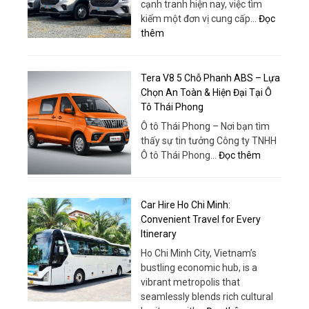
cạnh tranh hiện nay, việc tìm
tối
kiếm một đơn vị cung cấp…
Đọc
ưu
:
thêm
cho
Dịch
nhu
Vụ
cầu
Thuê
Tera V8 5 Chỗ Phanh ABS – Lựa
cấp
Xe
Chọn An Toàn & Hiện Đại Tại Ô
nước
18
Tô Thái Phong
hiện
Chỗ
đại
Ô tô Thái Phong – Nơi bạn tìm
Chất
thấy sự tin tưởng Công ty TNHH
Lượng
:
Ô tô Thái Phong…
Đọc thêm
Cao
Tera
–
V8
Trải
5
Car Hire Ho Chi Minh:
Nghiệm
Chỗ
Convenient Travel for Every
Khác
Phanh
Itinerary
Biệt
ABS
Ho Chi Minh City, Vietnam’s
–
bustling economic hub, is a
Lựa
vibrant metropolis that
Chọn
seamlessly blends rich cultural
An