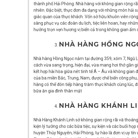
thành phố Hải Phòng. Nhà hàng với không gian rộng rãi
nhiên. Đặc biệt, thực đơn đa dạng với những món hải sả
giác quan của thực khách. Vốn sở hữu khuôn viên rộng
sàng phục vụ các đoàn du lịch, tiệc liên hoan, hay nhữn
hưởng trọn vẹn hương vị biển cả trong không gian ấm 
NHÀ HÀNG HỒNG N
Nhà hàng Hồng Ngọc nằm tại đường 359, xóm 7, Ngũ Lã
cách vừa sang trọng, hiện đại, vừa mang hơi thở gần g
kết hợp hài hòa giữa nét tinh tế Á – Âu và không gian
của ba miền Bắc, Trung, Nam, được chế biến công phu, 
hàng có thể đón tiếp hàng trăm thực khách cùng lúc, đá
bữa ăn gia đình thân mật
NHÀ HÀNG KHÁNH LI
Nhà Hàng Khánh Linh sở không gian rộng rãi và thoáng
kiện lý tưởng cho các bữa tiệc, sự kiện và các buổi họ
huyện Thủy Nguyên, Hải Phòng, tự hào là đơn vị uy tín 