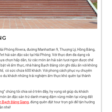
NG
l Hải Phòng Rivera, đường Manhattan 9, Thượng Lý, Hồng Bàng,
et hải sản đặc sắc tại Hải Phòng. Với thực đơn đa dạng và
ựa chọn hấp dẫn, từ các món ăn hải sản tươi ngon được chế
i bật về ẩm thực, nhà hàng Bạch Đằng còn ghi dấu ấn với không
nh tế, có sức chứa 600 khách. Với phong cách phục vụ chuyên
o du khách những trải nghiệm ẩm thực khó quên tại thành
” chúng tôi chia sẻ ở trên đây, hy vọng sẽ giúp du khách
món ăn đặc sản trứ danh mang đậm vùng miền tại vùng đất
ch Bạch Đằng Giang
, đừng quên đặt tour trọn gói để tận hưởng
ẫn nhé!