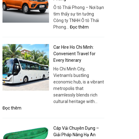
Chất
Ô tô Thái Phong – Nơi bạn
Lượng
tìm thấy sự tin tưởng
Cao
Công ty TNHH Ô tô Thái
–
:
Phong…
Đọc thêm
Trải
Tera
Nghiệm
V8
Khác
5
Car Hire Ho Chi Minh:
Biệt
Chỗ
Convenient Travel for
Phanh
Every Itinerary
ABS
Ho Chi Minh City,
–
Vietnam’s bustling
Lựa
economic hub, is a vibrant
Chọn
metropolis that
An
seamlessly blends rich
Toàn
cultural heritage with…
&
:
Đọc thêm
Hiện
Car
Đại
Hire
Tại
Ho
Cáp Vải Chuyên Dụng –
Ô
Chi
Giải Pháp Nâng Hạ An
Tô