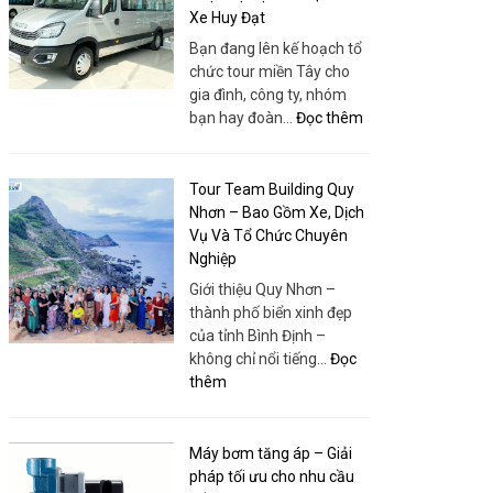
Xe Huy Đạt
Bạn đang lên kế hoạch tổ
chức tour miền Tây cho
gia đình, công ty, nhóm
:
bạn hay đoàn…
Đọc thêm
Bao
Xe
19
Tour Team Building Quy
Chỗ
Nhơn – Bao Gồm Xe, Dịch
Tour
Vụ Và Tổ Chức Chuyên
Miền
Nghiệp
Tây
Giới thiệu Quy Nhơn –
–
thành phố biển xinh đẹp
Xe
của tỉnh Bình Định –
Đời
không chỉ nổi tiếng…
Đọc
Mới,
:
thêm
Giá
Tour
Rẻ,
Team
Phục
Building
Máy bơm tăng áp – Giải
Vụ
Quy
pháp tối ưu cho nhu cầu
Tận