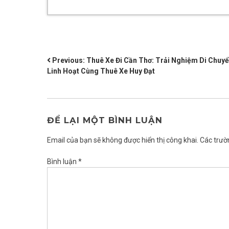
ĐIỀU
Previous:
Thuê Xe Đi Cần Thơ: Trải Nghiệm Di Chuy
Linh Hoạt Cùng Thuê Xe Huy Đạt
HƯỚNG
BÀI
VIẾT
ĐỂ LẠI MỘT BÌNH LUẬN
Email của bạn sẽ không được hiển thị công khai.
Các trườ
Bình luận
*