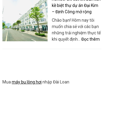
Sanboo
Building
kề biệt thự dự án Đại Kim
Việt
Toàn
– Định Công mở rộng
Nam
Diện:
Chào bạn! Hôm nay tôi
Bí
muốn chia sẻ với các bạn
quyết
những trải nghiệm thực tế
tối
:
khi quyết định…
Đọc thêm
ưu
Review
hóa
chi
thứ
tiết
hạng
khi
website
bán
của
liền
bạn
Mua
máy bu lông hơi
nhập Đài Loan
kề
biệt
thự
dự
án
Đại
Kim
–
Định