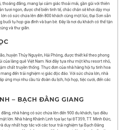
, thoáng đãng, mang lại cảm giác thoải mái, gần gũi với thiên
n tươi ngon, được chế biến tinh tế, chắc chắn sẽ khơi dậy mọi
 lớn có sức chứa lên đến 800 khách cùng một lúc, Đại Sơn sẵn
g buổi tụ họp gia đình và bạn bè. Đây là nơi du khách có thể tận
cúng và thư giãn.
GỌC
o, huyện Thủy Nguyên, Hải Phòng, được thiết kế theo phong
ũi của làng quê Việt Nam. Nơi đây tựa như một khu resort nhỏ,
 đậm chất truyền thống. Thực đơn của nhà hàng hội tụ tinh hoa
mang đến trải nghiệm vị giác độc đáo. Với sức chứa lớn, nhà
p ứng mọi nhu cầu từ đoàn du lịch, hội họp, tiệc cưới, đến các
NH – BẠCH ĐẰNG GIANG
 đãng, nhà hàng có sức chứa lên đến 900 du khách, tạo điều
p mặt lớn. Nhà hàng Khánh Linh tọa lạc tại ĐT359, TT. Minh Đức,
và duy nhất hợp tác với các tour trải nghiệm tại Bạch Đằng