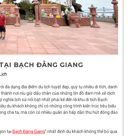
TẠI BẠCH ĐẰNG GIANG
Lịch
 đa dạng địa điểm du lịch tuyệt đẹp, quy tụ nhiều di tích, danh
 thành nơi níu giữ dấu chân của những tín đồ đam mê xê dịch.
nghĩa lịch sử nổi bật nhất phải kể đến là khu di tích Bạch
ều du khách không chỉ có những công trình kiến trúc tiêu biểu
ệ ông cha ta, mà còn có nhiều quán ăn hấp dẫn thu hút đông đảo
gon tại
Bạch Đằng Giang
” nhất định du khách không thể bỏ qua