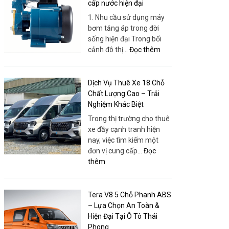
Nhơn
cấp nước hiện đại
Tâm
–
1. Nhu cầu sử dụng máy
|
Bao
bơm tăng áp trong đời
Thuê
Gồm
sống hiện đại Trong bối
Xe
Xe,
:
cảnh đô thị…
Đọc thêm
Huy
Dịch
Máy
Đạt
Vụ
bơm
Và
tăng
Dịch Vụ Thuê Xe 18 Chỗ
Tổ
áp
Chất Lượng Cao – Trải
Chức
–
Nghiệm Khác Biệt
Chuyên
Giải
Trong thị trường cho thuê
Nghiệp
pháp
xe đầy cạnh tranh hiện
tối
nay, việc tìm kiếm một
ưu
đơn vị cung cấp…
Đọc
cho
:
thêm
nhu
Dịch
cầu
Vụ
cấp
Thuê
Tera V8 5 Chỗ Phanh ABS
nước
Xe
– Lựa Chọn An Toàn &
hiện
18
Hiện Đại Tại Ô Tô Thái
đại
Chỗ
Phong