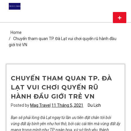
Skip
DU LỊCH GIÁ RẺ – MAG
to
content
Primar
TRAVEL
Menu
CHIA SẺ KIẾN THỨC DU LỊCH HÀNG ĐẦU CHỈ CÓ TẠI MAG
TRAVEL
Home
Chuyến tham quan TP. Đà Lạt vui chơi quyến rũ hành đầu
giới trẻ VN
CHUYẾN THAM QUAN TP. ĐÀ
LẠT VUI CHƠI QUYẾN RŨ
HÀNH ĐẦU GIỚI TRẺ VN
Posted by
Mag Travel
11 Tháng 5, 2021
Du Lịch
Bạn sẽ phải lòng Đà Lạt ngay từ lần ưu tiên đặt chân tới bởi
vùng đất ấy bình yên như hơi thở, bởi các cái tên mà vùng đất ấy
mang trong mình như TP ngàn hoa, xứ sở tình yêu, thành