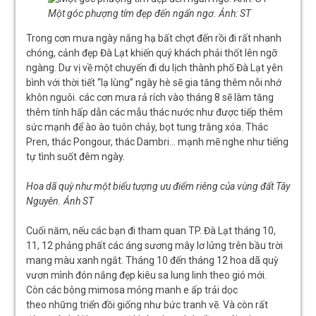
Một góc phượng tím đẹp đến ngẩn ngơ. Ảnh: ST
Trong cơn mưa ngày nắng hạ bất chợt đến rồi đi rất nhanh
chóng, cảnh đẹp Đà Lạt khiến quý khách phải thốt lên ngỡ
ngàng. Dư vị về một chuyến đi du lịch thành phố Đà Lạt yên
bình với thời tiết “lạ lùng” ngày hè sẽ gia tăng thêm nỗi nhớ
khôn nguôi. các cơn mưa rả rích vào tháng 8 sẽ làm tăng
thêm tính hấp dẫn các mẫu thác nước như được tiếp thêm
sức mạnh để ào ào tuôn chảy, bọt tung trắng xóa. Thác
Pren, thác Pongour, thác Dambri… mạnh mẽ nghe như tiếng
tự tình suốt đêm ngày.
Hoa dã quỳ như một biểu tượng ưu điểm riêng của vùng đất Tây
Nguyên. Ảnh ST
Cuối năm, nếu các bạn đi tham quan TP. Đà Lạt tháng 10,
11, 12 phảng phất các áng sương mây lơ lửng trên bầu trời
mang màu xanh ngắt. Tháng 10 đến tháng 12 hoa dã quỳ
vươn mình đón nắng đẹp kiêu sa lung linh theo gió mới.
Còn các bông mimosa mỏng manh e ấp trải dọc
theo những triển đồi giống như bức tranh vẽ. Và còn rất