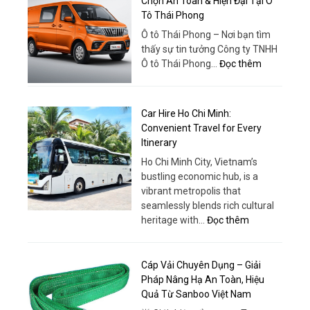
Chọn An Toàn & Hiện Đại Tại Ô
nước
18
Tô Thái Phong
hiện
Chỗ
đại
Ô tô Thái Phong – Nơi bạn tìm
Chất
thấy sự tin tưởng Công ty TNHH
Lượng
:
Ô tô Thái Phong…
Đọc thêm
Cao
Tera
–
V8
Trải
5
Car Hire Ho Chi Minh:
Nghiệm
Chỗ
Convenient Travel for Every
Khác
Phanh
Itinerary
Biệt
ABS
Ho Chi Minh City, Vietnam’s
–
bustling economic hub, is a
Lựa
vibrant metropolis that
Chọn
seamlessly blends rich cultural
An
:
heritage with…
Đọc thêm
Toàn
Car
&
Hire
Hiện
Ho
Cáp Vải Chuyên Dụng – Giải
Đại
Chi
Pháp Nâng Hạ An Toàn, Hiệu
Tại
Minh:
Quả Từ Sanboo Việt Nam
Ô
Convenient
Tô