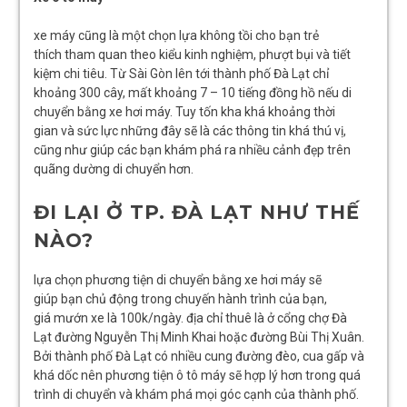
xe máy cũng là một chọn lựa không tồi cho bạn trẻ
thích tham quan theo kiểu kinh nghiệm, phượt bụi và tiết
kiệm chi tiêu. Từ Sài Gòn lên tới thành phố Đà Lạt chỉ
khoảng 300 cây, mất khoảng 7 – 10 tiếng đồng hồ nếu di
chuyển bằng xe hơi máy. Tuy tốn kha khá khoảng thời
gian và sức lực những đây sẽ là các thông tin khá thú vị,
cũng như giúp các bạn khám phá ra nhiều cảnh đẹp trên
quãng dường di chuyển hơn.
ĐI LẠI Ở TP. ĐÀ LẠT NHƯ THẾ
NÀO?
lựa chọn phương tiện di chuyển bằng xe hơi máy sẽ
giúp bạn chủ động trong chuyến hành trình của bạn,
giá mướn xe là 100k/ngày. địa chỉ thuê là ở cổng chợ Đà
Lạt đường Nguyễn Thị Minh Khai hoặc đường Bùi Thị Xuân.
Bởi thành phố Đà Lạt có nhiều cung đường đèo, cua gấp và
khá dốc nên phương tiện ô tô máy sẽ hợp lý hơn trong quá
trình di chuyển và khám phá mọi góc cạnh của thành phố.