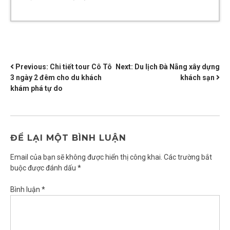
ĐIỀU
Previous:
Chi tiết tour Cô Tô
Next:
Du lịch Đà Nẵng xây dựng
3 ngày 2 đêm cho du khách
khách sạn
HƯỚNG
khám phá tự do
BÀI
VIẾT
ĐỂ LẠI MỘT BÌNH LUẬN
Email của bạn sẽ không được hiển thị công khai.
Các trường bắt
buộc được đánh dấu
*
Bình luận
*