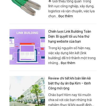
🌟 Giới thiệu tổng quan Trong
Travel
Thái
lĩnh vực công nghiệp, xây dựng,
for
Phong
logistics và vận chuyển, việc lựa
Every
:
chọn…
Đọc thêm
Itinerary
Cáp
Vải
Chuyên
Chiến lược Link Building Toàn
Dụng
Diện: Bí quyết tối ưu hóa thứ
–
hạng website của bạn
Giải
Trong kỷ nguyên số hiện nay,
Pháp
việc xây dựng liên kết (link
Nâng
building) đã trở thành một trong
Hạ
:
những…
Đọc thêm
An
Chiến
Toàn,
lược
Hiệu
Link
Review chi tiết khi bán liền kề
Quả
Building
biệt thự dự án Đại Kim – Định
Từ
Toàn
Công mở rộng
Sanboo
Diện:
Chào bạn! Hôm nay tôi muốn
Việt
Bí
chia sẻ với các bạn những trải
Nam
quyết
nghiệm thực tế khi quyết định…