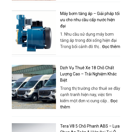
Đời
Team
Mới,
Buildin
Máy bơm tăng áp – Giải pháp tối
Giá
Quy
ưu cho nhu cầu cấp nước hiện
Rẻ,
Nhơn
đại
Phục
–
Vụ
1. Nhu cầu sử dụng máy bơm
Bao
Tận
tăng áp trong đời sống hiện đại
Gồm
Tâm
:
Trong bối cảnh đô thị…
Đọc thêm
Xe,
|
Máy
Dịch
Thuê
bơm
Vụ
Xe
tăng
Và
Dịch Vụ Thuê Xe 18 Chỗ Chất
Huy
áp
Tổ
Lượng Cao – Trải Nghiệm Khác
Đạt
–
Chức
Biệt
Giải
Chuyê
Trong thị trường cho thuê xe đầy
pháp
Nghiệp
cạnh tranh hiện nay, việc tìm
tối
kiếm một đơn vị cung cấp…
Đọc
ưu
:
thêm
cho
Dịch
nhu
Vụ
cầu
Thuê
Tera V8 5 Chỗ Phanh ABS – Lựa
cấp
Xe