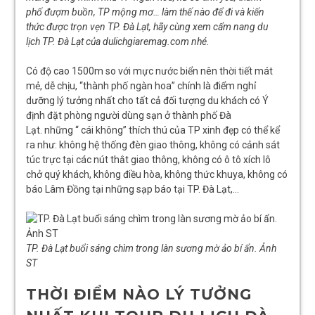
phố đượm buồn, TP mộng mơ… làm thế nào để đi và kiến
thức được trọn vẹn TP. Đà Lạt, hãy cùng xem cẩm nang du
lịch TP. Đà Lạt của dulichgiaremag.com nhé.
Có độ cao 1500m so với mực nước biển nên thời tiết mát
mẻ, dễ chịu, “thành phố ngàn hoa” chính là điểm nghỉ
dưỡng lý tưởng nhất cho tất cả đối tượng du khách có Ý
định đặt phòng người dùng sạn ở thành phố Đà
Lạt. những “ cái không” thích thú của TP xinh đẹp có thể kể
ra như: không hệ thống đèn giao thông, không có cảnh sát
túc trực tại các nút thắt giao thông, không có ô tô xích lô
chở quý khách, không điều hòa, không thức khuya, không có
báo Lâm Đồng tại những sạp báo tại TP. Đà Lạt,…
TP. Đà Lạt buổi sáng chìm trong làn sương mờ ảo bí ẩn. Ảnh
ST
THỜI ĐIỂM NÀO LÝ TƯỞNG