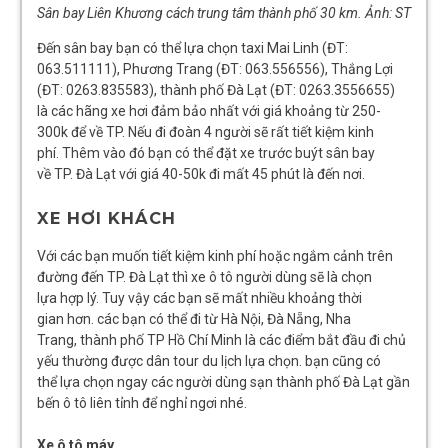
Sân bay Liên Khương cách trung tâm thành phố 30 km. Ảnh: ST
Đến sân bay bạn có thể lựa chọn taxi Mai Linh (ĐT:
063.511111), Phương Trang (ĐT: 063.556556), Thắng Lợi
(ĐT: 0263.835583), thành phố Đà Lạt (ĐT: 0263.3556655)
là các hãng xe hơi đảm bảo nhất với giá khoảng từ 250-
300k để về TP. Nếu đi đoàn 4 người sẽ rất tiết kiệm kinh
phí. Thêm vào đó bạn có thể đặt xe trước buýt sân bay
về TP. Đà Lạt với giá 40-50k đi mất 45 phút là đến nơi.
XE HƠI KHÁCH
Với các bạn muốn tiết kiệm kinh phí hoặc ngắm cảnh trên
đường đến TP. Đà Lạt thì xe ô tô người dùng sẽ là chọn
lựa hợp lý. Tuy vậy các bạn sẽ mất nhiều khoảng thời
gian hơn. các bạn có thể đi từ Hà Nội, Đà Nẵng, Nha
Trang, thành phố TP Hồ Chí Minh là các điểm bắt đầu đi chủ
yếu thường được dân tour du lịch lựa chọn. bạn cũng có
thể lựa chọn ngay các người dùng sạn thành phố Đà Lạt gần
bến ô tô liên tỉnh để nghỉ ngơi nhé.
Xe ô tô máy