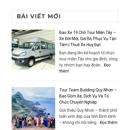
BÀI VIẾT MỚI
Bao Xe 19 Chỗ Tour Miền Tây –
Xe Đời Mới, Giá Rẻ, Phục Vụ Tận
Tâm | Thuê Xe Huy Đạt
Bạn đang lên kế hoạch tổ chức
tour miền Tây cho gia đình, công
ty, nhóm bạn hay đoàn…
Đọc
:
thêm
Bao
Xe
19
Tour Team Building Quy Nhơn –
Chỗ
Bao Gồm Xe, Dịch Vụ Và Tổ
Tour
Chức Chuyên Nghiệp
Miền
Giới thiệu Quy Nhơn – thành phố
Tây
biển xinh đẹp của tỉnh Bình Định
–
:
– không chỉ nổi tiếng…
Đọc thêm
Xe
Tour