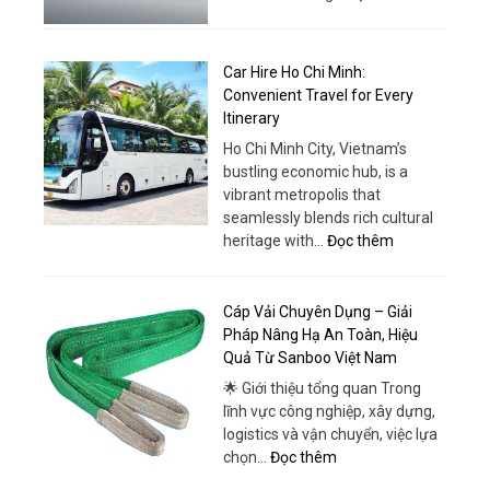
Cao
Tera
–
V8
Trải
5
Car Hire Ho Chi Minh:
Nghiệm
Chỗ
Convenient Travel for Every
Khác
Phanh
Itinerary
Biệt
ABS
Ho Chi Minh City, Vietnam’s
–
bustling economic hub, is a
Lựa
vibrant metropolis that
Chọn
seamlessly blends rich cultural
An
:
heritage with…
Đọc thêm
Toàn
Car
&
Hire
Hiện
Ho
Cáp Vải Chuyên Dụng – Giải
Đại
Chi
Pháp Nâng Hạ An Toàn, Hiệu
Tại
Minh:
Quả Từ Sanboo Việt Nam
Ô
Convenient
Tô
🌟 Giới thiệu tổng quan Trong
Travel
Thái
lĩnh vực công nghiệp, xây dựng,
for
Phong
logistics và vận chuyển, việc lựa
Every
:
chọn…
Đọc thêm
Itinerary
Cáp