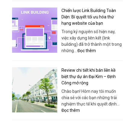
Vải
Chuyên
Chiến lược Link Building Toàn
Dụng
Diện: Bí quyết tối ưu hóa thứ
–
hạng website của bạn
Giải
Trong kỷ nguyên số hiện nay,
Pháp
việc xây dựng liên kết (link
Nâng
building) đã trở thành một trong
Hạ
:
những…
Đọc thêm
An
Chiến
Toàn,
lược
Hiệu
Link
Review chi tiết khi bán liền kề
Quả
Building
biệt thự dự án Đại Kim – Định
Từ
Toàn
Công mở rộng
Sanboo
Diện:
Chào bạn! Hôm nay tôi muốn
Việt
Bí
chia sẻ với các bạn những trải
Nam
quyết
nghiệm thực tế khi quyết định…
tối
:
Đọc thêm
ưu
Review
hóa
chi
thứ
tiết
hạng