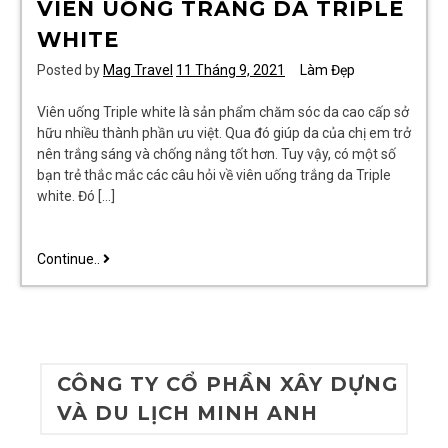
VIÊN UỐNG TRẮNG DA TRIPLE
WHITE
Posted by
Mag Travel
11 Tháng 9, 2021
Làm Đẹp
Viên uống Triple white là sản phẩm chăm sóc da cao cấp sở
hữu nhiều thành phần ưu việt. Qua đó giúp da của chị em trở
nên trắng sáng và chống nắng tốt hơn. Tuy vậy, có một số
bạn trẻ thắc mắc các câu hỏi về viên uống trắng da Triple
white. Đó […]
Các
Continue..
câu
hỏi
thường
gặp
về
CÔNG TY CỔ PHẦN XÂY DỰNG
viên
uống
VÀ DU LỊCH MINH ANH
trắng
da