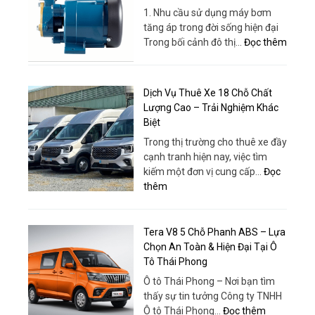
–
Vụ
1. Nhu cầu sử dụng máy bơm
Bao
Tận
tăng áp trong đời sống hiện đại
Gồm
Tâm
:
Trong bối cảnh đô thị…
Đọc thêm
Xe,
|
Máy
Dịch
Thuê
bơm
Vụ
Xe
tăng
Và
Dịch Vụ Thuê Xe 18 Chỗ Chất
Huy
áp
Tổ
Lượng Cao – Trải Nghiệm Khác
Đạt
–
Chức
Biệt
Giải
Chuyê
Trong thị trường cho thuê xe đầy
pháp
Nghiệp
cạnh tranh hiện nay, việc tìm
tối
kiếm một đơn vị cung cấp…
Đọc
ưu
:
thêm
cho
Dịch
nhu
Vụ
cầu
Thuê
Tera V8 5 Chỗ Phanh ABS – Lựa
cấp
Xe
Chọn An Toàn & Hiện Đại Tại Ô
nước
18
Tô Thái Phong
hiện
Chỗ
đại
Ô tô Thái Phong – Nơi bạn tìm
Chất
thấy sự tin tưởng Công ty TNHH
Lượng
:
Ô tô Thái Phong…
Đọc thêm