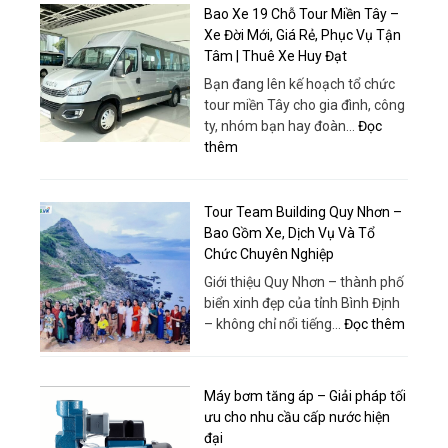
Bao Xe 19 Chỗ Tour Miền Tây –
Xe Đời Mới, Giá Rẻ, Phục Vụ Tận
Tâm | Thuê Xe Huy Đạt
Bạn đang lên kế hoạch tổ chức
tour miền Tây cho gia đình, công
ty, nhóm bạn hay đoàn…
Đọc
:
thêm
Bao
Xe
19
Tour Team Building Quy Nhơn –
Chỗ
Bao Gồm Xe, Dịch Vụ Và Tổ
Tour
Chức Chuyên Nghiệp
Miền
Giới thiệu Quy Nhơn – thành phố
Tây
biển xinh đẹp của tỉnh Bình Định
–
:
– không chỉ nổi tiếng…
Đọc thêm
Xe
Tour
Đời
Team
Mới,
Buildin
Máy bơm tăng áp – Giải pháp tối
Giá
Quy
ưu cho nhu cầu cấp nước hiện
Rẻ,
Nhơn
đại
Phục