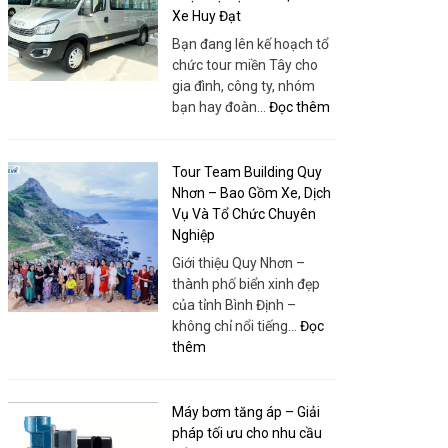
Xe Huy Đạt
Bạn đang lên kế hoạch tổ
chức tour miền Tây cho
gia đình, công ty, nhóm
:
bạn hay đoàn…
Đọc thêm
Bao
Xe
19
Tour Team Building Quy
Chỗ
Nhơn – Bao Gồm Xe, Dịch
Tour
Vụ Và Tổ Chức Chuyên
Miền
Nghiệp
Tây
Giới thiệu Quy Nhơn –
–
thành phố biển xinh đẹp
Xe
của tỉnh Bình Định –
Đời
không chỉ nổi tiếng…
Đọc
Mới,
:
thêm
Giá
Tour
Rẻ,
Team
Phục
Building
Máy bơm tăng áp – Giải
Vụ
Quy
pháp tối ưu cho nhu cầu
Tận