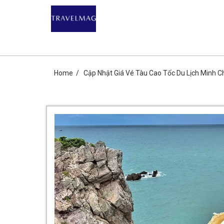
Skip
DU LỊCH GIÁ R
to
content
CHIA SẺ KIẾN THỨC DU LỊCH HÀNG ĐẦU CHỈ CÓ TẠ
Home
Cập Nhật Giá Vé Tàu Cao Tốc Du Lịch Minh 