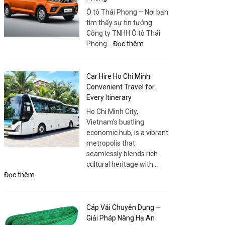
Chất
Ô tô Thái Phong – Nơi bạn
Lượng
tìm thấy sự tin tưởng
Cao
Công ty TNHH Ô tô Thái
–
:
Phong…
Đọc thêm
Trải
Tera
Nghiệm
V8
Khác
5
Car Hire Ho Chi Minh:
Biệt
Chỗ
Convenient Travel for
Phanh
Every Itinerary
ABS
Ho Chi Minh City,
–
Vietnam’s bustling
Lựa
economic hub, is a vibrant
Chọn
metropolis that
An
seamlessly blends rich
Toàn
cultural heritage with…
&
:
Đọc thêm
Hiện
Car
Đại
Hire
Tại
Ho
Cáp Vải Chuyên Dụng –
Ô
Chi
Giải Pháp Nâng Hạ An
Tô