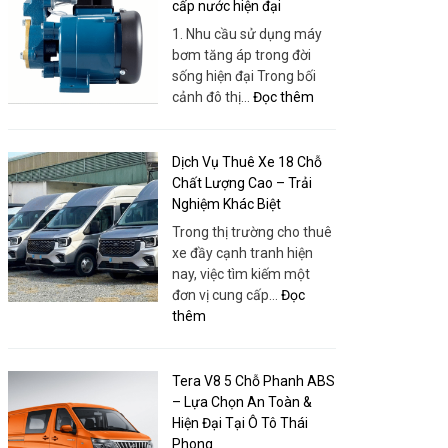
Nhơn
cấp nước hiện đại
Tâm
–
1. Nhu cầu sử dụng máy
|
Bao
bơm tăng áp trong đời
Thuê
Gồm
sống hiện đại Trong bối
Xe
Xe,
:
cảnh đô thị…
Đọc thêm
Huy
Dịch
Máy
Đạt
Vụ
bơm
Và
tăng
Dịch Vụ Thuê Xe 18 Chỗ
Tổ
áp
Chất Lượng Cao – Trải
Chức
–
Nghiệm Khác Biệt
Chuyên
Giải
Trong thị trường cho thuê
Nghiệp
pháp
xe đầy cạnh tranh hiện
tối
nay, việc tìm kiếm một
ưu
đơn vị cung cấp…
Đọc
cho
:
thêm
nhu
Dịch
cầu
Vụ
cấp
Thuê
Tera V8 5 Chỗ Phanh ABS
nước
Xe
– Lựa Chọn An Toàn &
hiện
18
Hiện Đại Tại Ô Tô Thái
đại
Chỗ
Phong