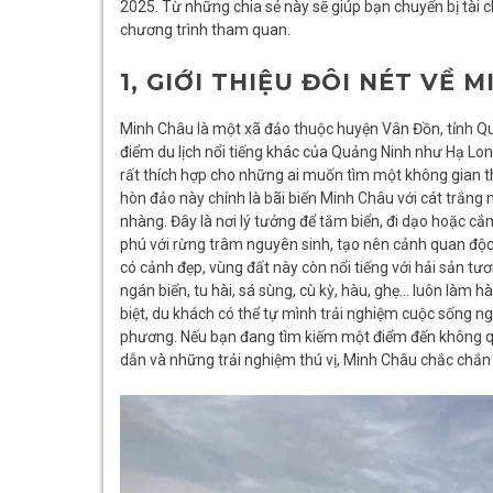
2025. Từ những chia sẻ này sẽ giúp bạn chuyển bị tài 
chương trình tham quan.
1, GIỚI THIỆU ĐÔI NÉT VỀ 
Minh Châu là một xã đảo thuộc huyện Vân Đồn, tỉnh Qu
điểm du lịch nổi tiếng khác của Quảng Ninh như Hạ Lon
rất thích hợp cho những ai muốn tìm một không gian t
hòn đảo này chính là bãi biển Minh Châu với cát trắng 
nhàng. Đây là nơi lý tưởng để tắm biển, đi dạo hoặc cắ
phú với rừng trâm nguyên sinh, tạo nên cảnh quan độc
có cảnh đẹp, vùng đất này còn nổi tiếng với hải sản t
ngán biển, tu hài, sá sùng, cù kỳ, hàu, ghẹ… luôn làm h
biệt, du khách có thể tự mình trải nghiệm cuộc sống 
phương. Nếu bạn đang tìm kiếm một điểm đến không q
dẫn và những trải nghiệm thú vị, Minh Châu chắc chắn 