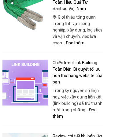
Minh:
Toàn, Hiệu Quả Từ
Thái
Convenient
Sanboo Việt Nam
Phong
Travel
🌟 Giới thiệu tổng quan
for
Trong lĩnh vực công
Every
nghiệp, xây dựng, logistics
Itinerary
và vận chuyển, việc lựa
:
chọn…
Đọc thêm
Cáp
Vải
Chuyên
Chiến lược Link Building
Dụng
Toàn Diện: Bí quyết tối ưu
–
hóa thứ hạng website của
Giải
bạn
Pháp
Trong kỷ nguyên số hiện
Nâng
nay, việc xây dựng liên kết
Hạ
(link building) đã trở thành
An
một trong những…
Đọc
Toàn,
:
thêm
Hiệu
Chiến
Quả
lược
Từ
Link
Review chi tiết khi bán liền