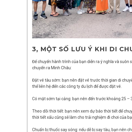
3, MỘT SỐ LƯU Ý KHI DI C
Để chuyến hành trình của bạn diễn ra ý nghĩa và suôn s
chuyển ra Minh Châu:
Đặt vé tàu sớm: bạn nên đặt vé trước thời gian di chuy
thể liên hệ đến các công ty du lịch để được đặt vé.
Có mặt sớm tại cảng: bạn nên đến trước khoảng 25 – 30
Theo dõi thời tiết: bạn nên xem dự báo thời tiết để ch
thời tiết xấu cũng sẽ làm cho trải nghiệm đi chơi của 
Chuẩn bị thuốc say sóng: nếu dễ bị say tàu, bạn nên 