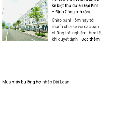
Sanboo
Building
kề biệt thự dự án Đại Kim
Việt
Toàn
– Định Công mở rộng
Nam
Diện:
Chào bạn! Hôm nay tôi
Bí
muốn chia sẻ với các bạn
quyết
những trải nghiệm thực tế
tối
:
khi quyết định…
Đọc thêm
ưu
Review
hóa
chi
thứ
tiết
hạng
khi
website
bán
của
liền
bạn
Mua
máy bu lông hơi
nhập Đài Loan
kề
biệt
thự
dự
án
Đại
Kim
–
Định