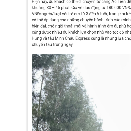
Hiện nay, du khách có thể di chuyển từ cảng Ao Tiên đ
khoảng 30 – 45 phút. Giá vé dao động từ 180.000 VNĐ/n
VNĐ/người/lượt với trẻ em từ 3 đến 5 tuổi, trong khi tr
có thể áp dụng cho những chuyến hành trình của mình l
hiện đại, chỗ ngồi thoải mái và hành trình êm ái, phù 
cũng được nhiều du khách lựa chọn nhờ vào tốc độ nhanh
Hưng và tàu Minh Châu Express cũng là những lựa chọ
chuyến tàu trong ngày.