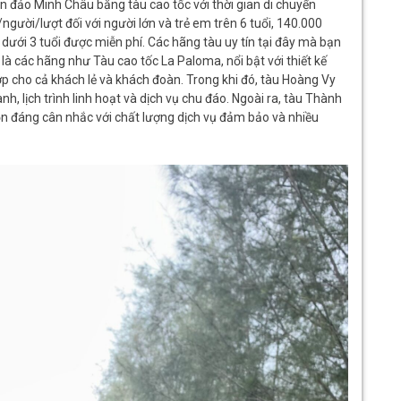
ến đảo Minh Châu bằng tàu cao tốc với thời gian di chuyển
gười/lượt đối với người lớn và trẻ em trên 6 tuổi, 140.000
ẻ dưới 3 tuổi được miễn phí. Các hãng tàu uy tín tại đây mà bạn
à các hãng như Tàu cao tốc La Paloma, nổi bật với thiết kế
hợp cho cả khách lẻ và khách đoàn. Trong khi đó, tàu Hoàng Vy
, lịch trình linh hoạt và dịch vụ chu đáo. Ngoài ra, tàu Thành
n đáng cân nhắc với chất lượng dịch vụ đảm bảo và nhiều