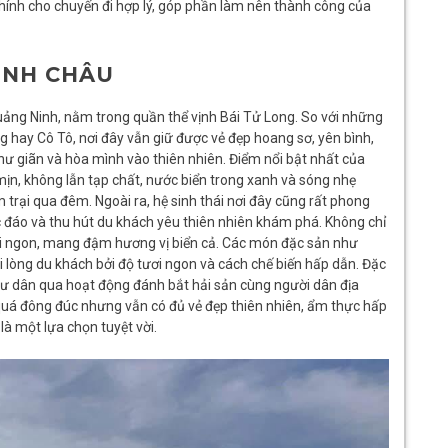
chính cho chuyến đi hợp lý, góp phần làm nên thành công của
MINH CHÂU
ảng Ninh, nằm trong quần thể vịnh Bái Tử Long. So với những
g hay Cô Tô, nơi đây vẫn giữ được vẻ đẹp hoang sơ, yên bình,
hư giãn và hòa mình vào thiên nhiên. Điểm nổi bật nhất của
mịn, không lẫn tạp chất, nước biển trong xanh và sóng nhẹ
m trại qua đêm. Ngoài ra, hệ sinh thái nơi đây cũng rất phong
 đáo và thu hút du khách yêu thiên nhiên khám phá. Không chỉ
ươi ngon, mang đậm hương vị biển cả. Các món đặc sản như
ài lòng du khách bởi độ tươi ngon và cách chế biến hấp dẫn. Đặc
ngư dân qua hoạt động đánh bắt hải sản cùng người dân địa
uá đông đúc nhưng vẫn có đủ vẻ đẹp thiên nhiên, ẩm thực hấp
là một lựa chọn tuyệt vời.